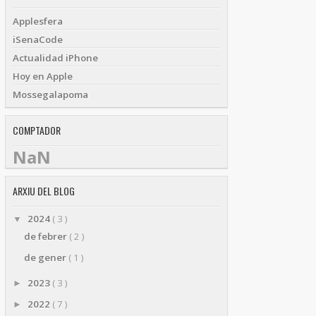
Applesfera
iSenaCode
Actualidad iPhone
Hoy en Apple
Mossegalapoma
COMPTADOR
NaN
ARXIU DEL BLOG
2024
( 3 )
▼
de febrer
( 2 )
de gener
( 1 )
2023
( 3 )
►
2022
( 7 )
►