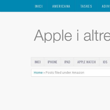
Mastodon
INICI
AMERICANA
TASKES
ADIV
INICI
IPHONE
IPAD
APPLE WATCH
IOS
Home
»
Posts filed under Amazon