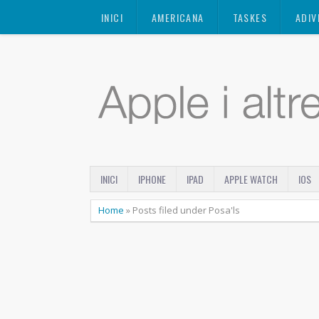
Mastodon
INICI
AMERICANA
TASKES
ADIV
INICI
IPHONE
IPAD
APPLE WATCH
IOS
Home
»
Posts filed under Posa'ls