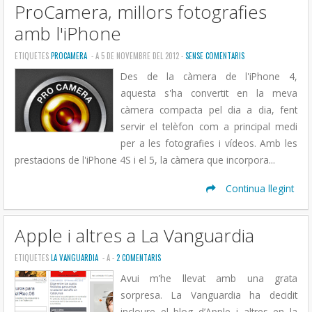
ProCamera, millors fotografies
amb l'iPhone
ETIQUETES
PROCAMERA
- A 5 DE NOVEMBRE DEL 2012 -
SENSE COMENTARIS
Des de la càmera de l'iPhone 4,
aquesta s'ha convertit en la meva
càmera compacta pel dia a dia, fent
servir el telèfon com a principal medi
per a les fotografies i vídeos. Amb les
prestacions de l'iPhone 4S i el 5, la càmera que incorpora...
Continua llegint
Apple i altres a La Vanguardia
ETIQUETES
LA VANGUARDIA
- A
-
2 COMENTARIS
Avui m’he llevat amb una grata
sorpresa. La Vanguardia ha decidit
incloure el blog d’Apple i altres en la