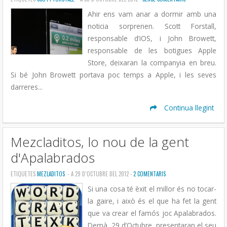
Ahir ens vam anar a dormir amb una
noticia sorprenen. Scott Forstall,
responsable d’iOS, i John Browett,
responsable de les botigues Apple
Store, deixaran la companyia en breu.
Si bé John Browett portava poc temps a Apple, i les seves
darreres...
Continua llegint
Mezcladitos, lo nou de la gent
d'Apalabrados
ETIQUETES
MEZLADITOS
- A 29 D’OCTUBRE DEL 2012 -
2 COMENTARIS
Si una cosa té èxit el millor és no tocar-
la gaire, i això és el que ha fet la gent
que va crear el famós joc Apalabrados.
Demà, 29 d’Octubre, presentaran el seu