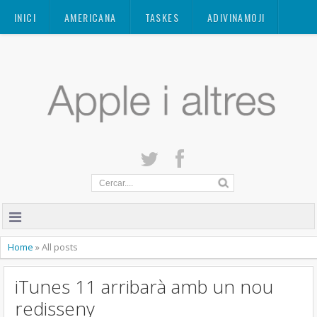
Mastodon
INICI
AMERICANA
TASKES
ADIVINAMOJI
CONTACTE
QUANT A
PRIVACITAT
Home
»
All posts
iTunes 11 arribarà amb un nou
redisseny