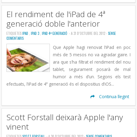
El rendiment de l'iPad de 4ª
generació doble l'anterior
ETIQUETES
IPAD
,
IPAD 3
,
IPAD 4ª GENERACIÓ
- A 31 D’OCTUBRE DEL 2012 -
SENSE
COMENTARIS
Que Apple hagi renovat l’iPad en poc
més de 5 mesos no va agradar gaire. I
ara que s’ha filtrat el rendiment del nou
tablet, segurament posarà de mal
humor a més d’un. Segons els test
efectuats, l’iPad de 4ª generació és el dispositius d’iOS...
Continua llegint
Scott Forstall deixarà Apple l'any
vinent
ETIQUETES
SCOTT FORSTALL
- A 30 D’OCTUBRE DEL 2012 -
SENSE COMENTARIS