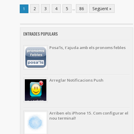
2
3
4
5
...
86
Següent »
1
ENTRADES POPULARS
Posa'ls, t'ajuda amb els pronoms febles
Arreglar Notificacions Push
Arriben els iPhone 15. Com configurar el
nou terminal!