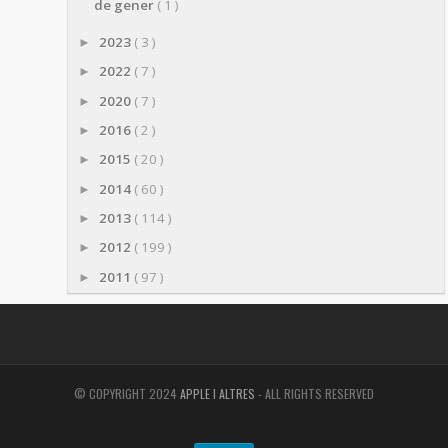
de gener
( 1 )
2023
( 3 )
►
2022
( 7 )
►
2020
( 7 )
►
2016
( 2 )
►
2015
( 20 )
►
2014
( 60 )
►
2013
( 114 )
►
2012
( 199 )
►
2011
( 97 )
►
© COPYRIGHT 2024
APPLE I ALTRES
- ALL RIGHTS RESERVED