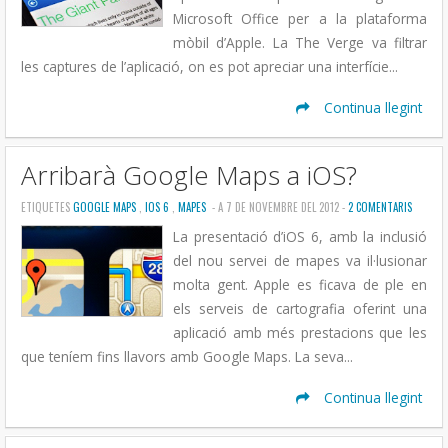
Microsoft Office per a la plataforma
mòbil d’Apple. La The Verge va filtrar
les captures de l’aplicació, on es pot apreciar una interfície...
Continua llegint
Arribarà Google Maps a iOS?
ETIQUETES
GOOGLE MAPS
,
IOS 6
,
MAPES
- A 7 DE NOVEMBRE DEL 2012 -
2 COMENTARIS
La presentació d’iOS 6, amb la inclusió
del nou servei de mapes va il·lusionar
molta gent. Apple es ficava de ple en
els serveis de cartografia oferint una
aplicació amb més prestacions que les
que teníem fins llavors amb Google Maps. La seva...
Continua llegint