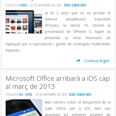
ETIQUETES
ITUNES
- A 9 DE NOVEMBRE DEL 2012 -
SENSE COMENTARIS
Ja fa 2 anys que es va produir la
darrera actualització important
d’iTunes, la versió 10. Durant la
presentació de l’iPhone 5, Apple va
presentar la seva renovació de
l’aplicació per a reproducció i gestió de continguts multimèdia.
Aquesta...
Continua llegint
Microsoft Office arribarà a iOS cap
al març de 2013
ETIQUETES
IOS
,
OFFICE
- A 8 DE NOVEMBRE DEL 2012 -
SENSE COMENTARIS
Més rumors sobre el llançament de la
suite Office per a iOS. Ahir van
aparèixer les primeres imatges de