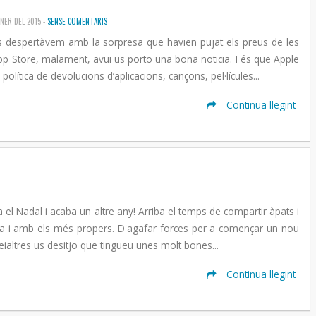
ENER DEL 2015 -
SENSE COMENTARIS
ns despertàvem amb la sorpresa que havien pujat els preus de les
App Store, malament, avui us porto una bona noticia. I és que Apple
política de devolucions d’aplicacions, cançons, pel·lícules...
Continua llegint
 el Nadal i acaba un altre any! Arriba el temps de compartir àpats i
ia i amb els més propers. D'agafar forces per a començar un nou
ialtres us desitjo que tingueu unes molt bones...
Continua llegint