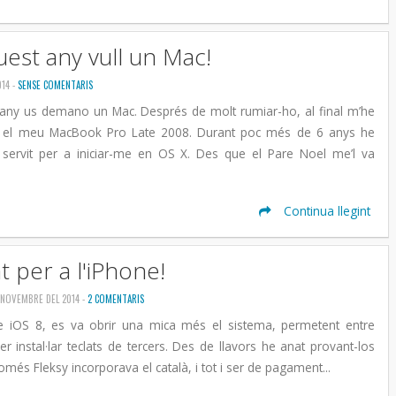
quest any vull un Mac!
014 -
SENSE COMENTARIS
 any us demano un Mac. Després de molt rumiar-ho, al final m’he
ar el meu MacBook Pro Late 2008. Durant poc més de 6 anys he
ha servit per a iniciar-me en OS X. Des que el Pare Noel me’l va
Continua llegint
t per a l'iPhone!
E NOVEMBRE DEL 2014 -
2 COMENTARIS
e iOS 8, es va obrir una mica més el sistema, permetent entre
er instal·lar teclats de tercers. Des de llavors he anat provant-los
només Fleksy incorporava el català, i tot i ser de pagament...