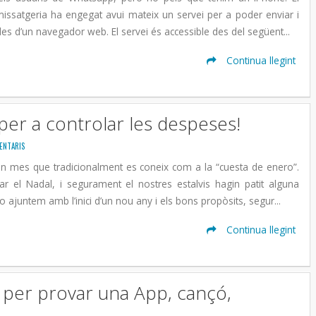
issatgeria ha engegat avui mateix un servei per a poder enviar i
es d’un navegador web. El servei és accessible des del següent...
Continua llegint
 per a controlar les despeses!
ENTARIS
un mes que tradicionalment es coneix com a la “cuesta de enero”.
 el Nadal, i segurament el nostres estalvis hagin patit alguna
 ajuntem amb l’inici d’un nou any i els bons propòsits, segur...
Continua llegint
s per provar una App, cançó,