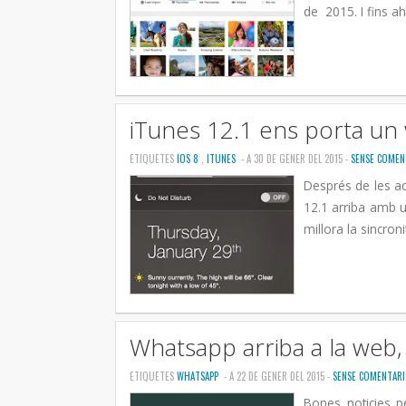
de 2015. I fins ah
iTunes 12.1 ens porta un w
ETIQUETES
IOS 8
,
ITUNES
- A 30 DE GENER DEL 2015 -
SENSE COMEN
Després de les act
12.1 arriba amb u
millora la sincroni
Whatsapp arriba a la web,
ETIQUETES
WHATSAPP
- A 22 DE GENER DEL 2015 -
SENSE COMENTARI
Bones noticies p