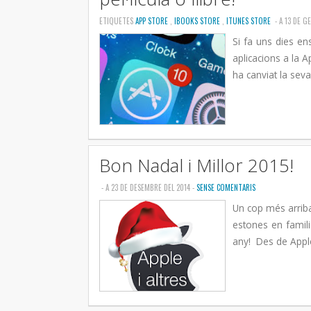
ETIQUETES
APP STORE
,
IBOOKS STORE
,
ITUNES STORE
- A 13 DE G
Si fa uns dies e
aplicacions a la 
ha canviat la seva 
Bon Nadal i Millor 2015!
- A 23 DE DESEMBRE DEL 2014 -
SENSE COMENTARIS
Un cop més arriba
estones en famil
any! Des de Apple