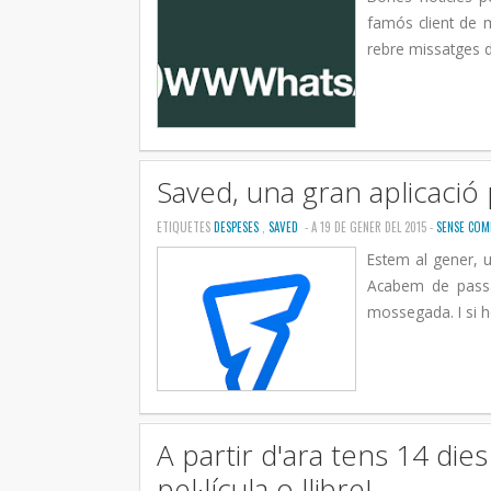
famós client de m
rebre missatges d
Saved, una gran aplicació
ETIQUETES
DESPESES
,
SAVED
- A 19 DE GENER DEL 2015 -
SENSE COM
Estem al gener, 
Acabem de passar
mossegada. I si ho
A partir d'ara tens 14 die
pel·lícula o llibre!