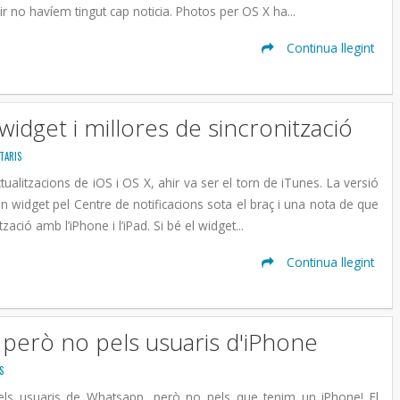
ir no havíem tingut cap noticia. Photos per OS X ha...
Continua llegint
idget i millores de sincronització
TARIS
ualitzacions de iOS i OS X, ahir va ser el torn de iTunes. La versió
n widget pel Centre de notificacions sota el braç i una nota de que
tzació amb l’iPhone i l’iPad. Si bé el widget...
Continua llegint
 però no pels usuaris d'iPhone
S
els usuaris de Whatsapp, però no pels que tenim un iPhone! El