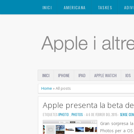
Mastodon
INICI
AMERICANA
TASKES
ADIV
INICI
IPHONE
IPAD
APPLE WATCH
IOS
Home
»
All posts
Apple presenta la beta d
ETIQUETES
IPHOTO
,
PHOTOS
- A 6 DE FEBRER DEL 2015 -
SENSE CO
Gran sorpresa la
Photos per a OS X