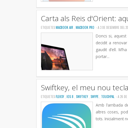
Carta als Reis d'Orient: a
ETIQUETES
MACBOOK AIR
,
MACBOOK PRO
- A 3 DE DESEMBRE DEL 2
Doncs si, aquest
decidit a renov
gaudit d’ell. M’
portar...
Swiftkey, el meu nou tecla
ETIQUETES
FLEKSY
,
IOS 8
,
SWIFTKEY
,
SWYPE
,
TOUCHPAL
- A 26 D
Amb l’arribada d
altres coses, pod
tots. Inicialment 