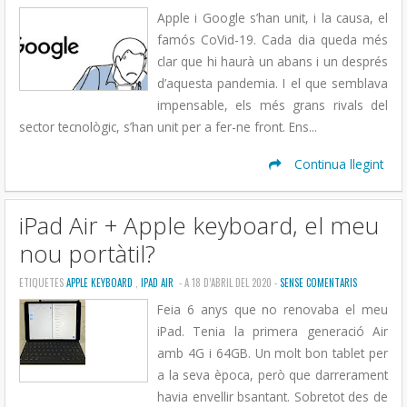
Apple i Google s’han unit, i la causa, el
famós CoVid-19. Cada dia queda més
clar que hi haurà un abans i un després
d’aquesta pandemia. I el que semblava
impensable, els més grans rivals del
sector tecnològic, s’han unit per a fer-ne front. Ens...
Continua llegint
iPad Air + Apple keyboard, el meu
nou portàtil?
ETIQUETES
APPLE KEYBOARD
,
IPAD AIR
- A 18 D’ABRIL DEL 2020 -
SENSE COMENTARIS
Feia 6 anys que no renovaba el meu
iPad. Tenia la primera generació Air
amb 4G i 64GB. Un molt bon tablet per
a la seva època, però que darrerament
havia envellir bsantant. Sobretot des de