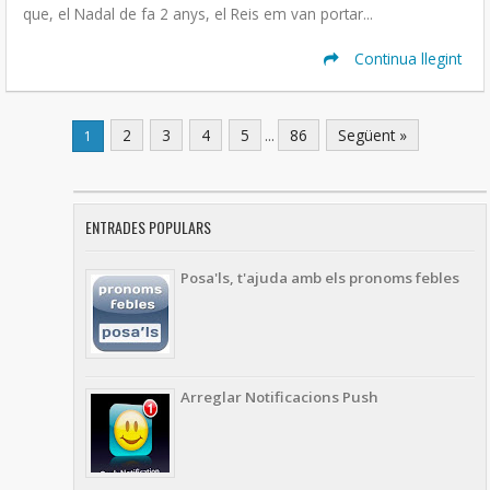
que, el Nadal de fa 2 anys, el Reis em van portar...
Continua llegint
2
3
4
5
...
86
Següent »
1
ENTRADES POPULARS
Posa'ls, t'ajuda amb els pronoms febles
Arreglar Notificacions Push