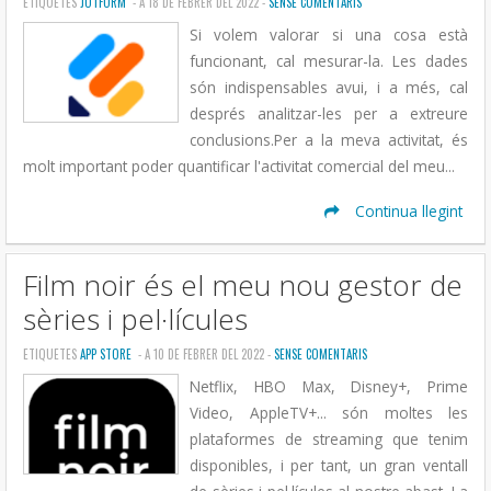
ETIQUETES
JOTFORM
- A 18 DE FEBRER DEL 2022 -
SENSE COMENTARIS
Si volem valorar si una cosa està
funcionant, cal mesurar-la. Les dades
són indispensables avui, i a més, cal
després analitzar-les per a extreure
conclusions.Per a la meva activitat, és
molt important poder quantificar l'activitat comercial del meu...
Continua llegint
Film noir és el meu nou gestor de
sèries i pel·lícules
ETIQUETES
APP STORE
- A 10 DE FEBRER DEL 2022 -
SENSE COMENTARIS
Netflix, HBO Max, Disney+, Prime
Video, AppleTV+... són moltes les
plataformes de streaming que tenim
disponibles, i per tant, un gran ventall