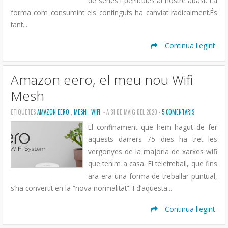
de sèries i pel·lícules al nostre abast. La
forma com consumint els continguts ha canviat radicalment.És
tant...
Continua llegint
Amazon eero, el meu nou Wifi
Mesh
ETIQUETES
AMAZON EERO
,
MESH
,
WIFI
- A 31 DE MAIG DEL 2020 -
5 COMENTARIS
El confinament que hem hagut de fer
aquests darrers 75 dies ha tret les
vergonyes de la majoria de xarxes wifi
que tenim a casa. El teletreball, que fins
ara era una forma de treballar puntual,
s’ha convertit en la “nova normalitat”. I d’aquesta...
Continua llegint