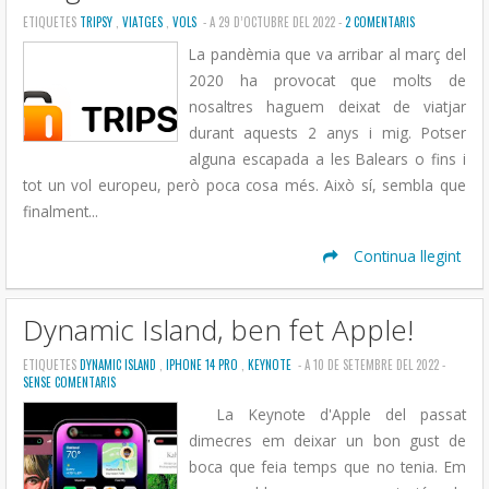
ETIQUETES
TRIPSY
,
VIATGES
,
VOLS
- A 29 D’OCTUBRE DEL 2022 -
2 COMENTARIS
La pandèmia que va arribar al març del
2020 ha provocat que molts de
nosaltres haguem deixat de viatjar
durant aquests 2 anys i mig. Potser
alguna escapada a les Balears o fins i
tot un vol europeu, però poca cosa més. Això sí, sembla que
finalment...
Continua llegint
Dynamic Island, ben fet Apple!
ETIQUETES
DYNAMIC ISLAND
,
IPHONE 14 PRO
,
KEYNOTE
- A 10 DE SETEMBRE DEL 2022 -
SENSE COMENTARIS
La Keynote d'Apple del passat
dimecres em deixar un bon gust de
boca que feia temps que no tenia. Em