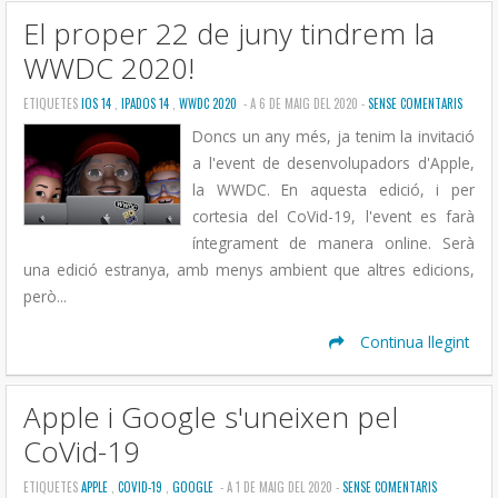
El proper 22 de juny tindrem la
WWDC 2020!
ETIQUETES
IOS 14
,
IPADOS 14
,
WWDC 2020
- A 6 DE MAIG DEL 2020 -
SENSE COMENTARIS
Doncs un any més, ja tenim la invitació
a l'event de desenvolupadors d'Apple,
la WWDC. En aquesta edició, i per
cortesia del CoVid-19, l'event es farà
íntegrament de manera online. Serà
una edició estranya, amb menys ambient que altres edicions,
però...
Continua llegint
Apple i Google s'uneixen pel
CoVid-19
ETIQUETES
APPLE
,
COVID-19
,
GOOGLE
- A 1 DE MAIG DEL 2020 -
SENSE COMENTARIS