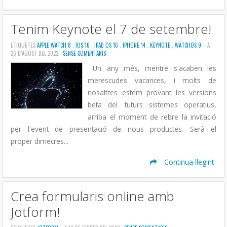
Tenim Keynote el 7 de setembre!
ETIQUETES
APPLE WATCH 8
,
IOS 16
,
IPAD OS 16
,
IPHONE 14
,
KEYNOTE
,
WATCHOS 9
- A
26 D’AGOST DEL 2022 -
SENSE COMENTARIS
Un any més, mentre s'acaben les
merescudes vacances, i molts de
nosaltres estem provant les versions
beta del futurs sistemes operatius,
arriba el moment de rebre la invitació
per l'event de presentació de nous productes. Serà el
proper dimecres...
Continua llegint
Crea formularis online amb
Jotform!