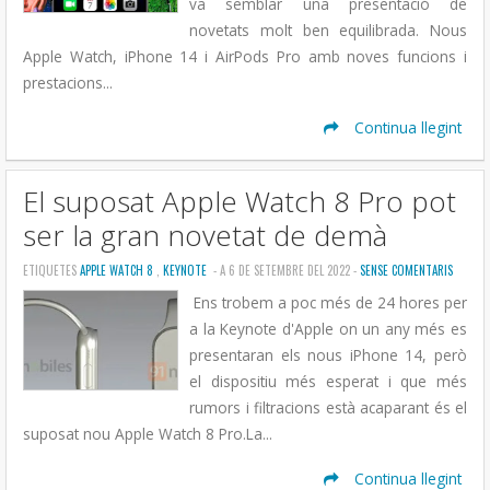
va semblar una presentació de
novetats molt ben equilibrada. Nous
Apple Watch, iPhone 14 i AirPods Pro amb noves funcions i
prestacions...
Continua llegint
El suposat Apple Watch 8 Pro pot
ser la gran novetat de demà
ETIQUETES
APPLE WATCH 8
,
KEYNOTE
- A 6 DE SETEMBRE DEL 2022 -
SENSE COMENTARIS
Ens trobem a poc més de 24 hores per
a la Keynote d'Apple on un any més es
presentaran els nous iPhone 14, però
el dispositiu més esperat i que més
rumors i filtracions està acaparant és el
suposat nou Apple Watch 8 Pro.La...
Continua llegint