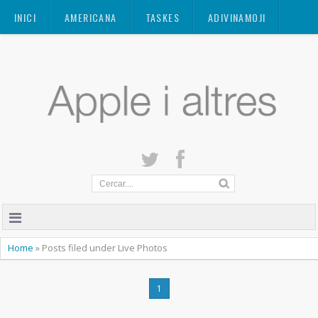
Mastodon
INICI
AMERICANA
TASKES
ADIVINAMOJI
CONTACTE
QUANT A
PRIVACITAT
Home
»
Posts filed under Live Photos
1