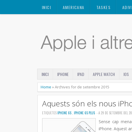
Mastodon
INICI
AMERICANA
TASKES
ADIV
INICI
IPHONE
IPAD
APPLE WATCH
IOS
Home
»
Archives for de setembre 2015
Aquests són els nous iPho
ETIQUETES
IPHONE 6S
,
IPHONE 6S PLUS
- A 29 DE SETEMBRE DEL 20
Sense cap mena 
iPhone. Aquest an