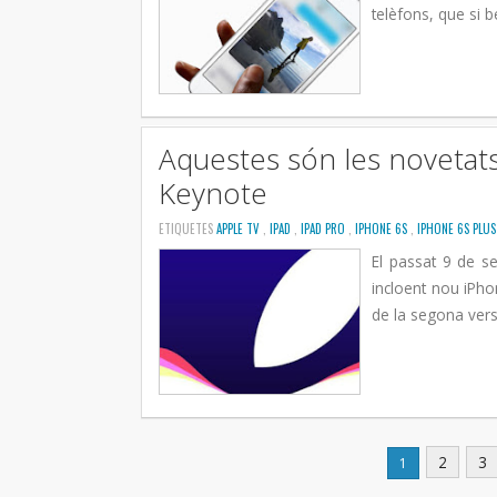
telèfons, que si b
Aquestes són les novetats
Keynote
ETIQUETES
APPLE TV
,
IPAD
,
IPAD PRO
,
IPHONE 6S
,
IPHONE 6S PLU
El passat 9 de s
incloent nou iPho
de la segona vers
2
3
1