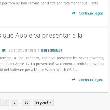
é per fora no han canviat, per dintre són totalment nous. Tants...
Continua llegint
 que Apple va presentar a la
S
,
SIRI
- A 21 DE SETEMBRE DEL 2015 -
SENSE COMENTARIS
etembre, a San Francisco, Apple va presentar les seves novetats,
ne, iPad i Apple TV. La presentació va començar amb les novetats
ió del Software per a l’Apple Watch: Watch OS 2....
Continua llegint
4
5
...
86
Següent »