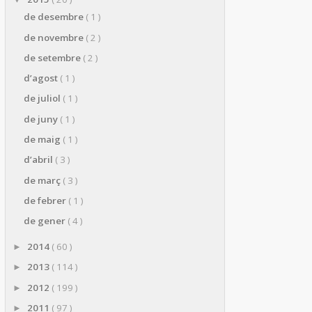
de desembre
( 1 )
de novembre
( 2 )
de setembre
( 2 )
d’agost
( 1 )
de juliol
( 1 )
de juny
( 1 )
de maig
( 1 )
d’abril
( 3 )
de març
( 3 )
de febrer
( 1 )
de gener
( 4 )
2014
( 60 )
►
2013
( 114 )
►
2012
( 199 )
►
2011
( 97 )
►