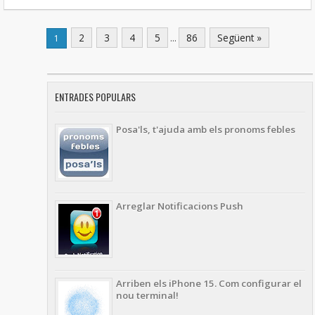
2
3
4
5
...
86
Següent »
1
ENTRADES POPULARS
Posa'ls, t'ajuda amb els pronoms febles
Arreglar Notificacions Push
Arriben els iPhone 15. Com configurar el
nou terminal!