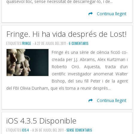
qualsevol lloc, sense necessitat de descarregar-lo, i de...
Continua llegint
Fringe. Hi ha vida després de Lost!
ETIQUETES
FRINGE
- A 27 DE JULIOL DEL 2011 -
6 COMENTARIS
Fringe és una sèrie de ciència ficció co-
creada per J.J. Abrams, Alex Kurtzman i
Roberto Orci. Aquesta, tracta d’un
científic investigador anomenat Walter
Bishop, del seu fill Peter i de la agent
del FBI Olivia Dunham, que els torna a reunir després...
Continua llegint
iOS 4.3.5 Disponible
ETIQUETES
IOS 4
- A 26 DE JULIOL DEL 2011 -
SENSE COMENTARIS