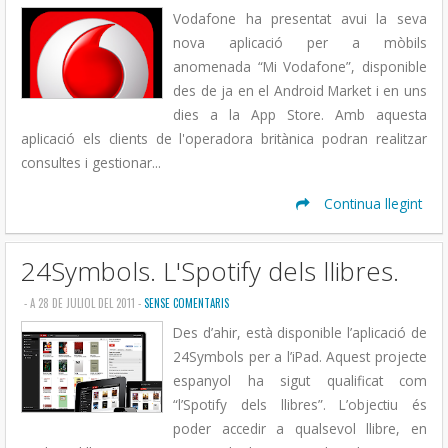
Vodafone ha presentat avui la seva
nova aplicació per a mòbils
anomenada “Mi Vodafone”, disponible
des de ja en el Android Market i en uns
dies a la App Store. Amb aquesta
aplicació els clients de l'operadora britànica podran realitzar
consultes i gestionar...
Continua llegint
24Symbols. L'Spotify dels llibres.
- A 28 DE JULIOL DEL 2011 -
SENSE COMENTARIS
Des d’ahir, està disponible l’aplicació de
24Symbols per a l’iPad. Aquest projecte
espanyol ha sigut qualificat com
“l’Spotify dels llibres”. L’objectiu és
poder accedir a qualsevol llibre, en