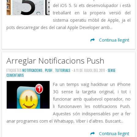
del iOS 5. Si ets desenvolupador i està
treballant en la propera versió del
sistema operatiu mòbil de Apple, ja el
pots descarregar des del canal Apple Developer amb...
Continua llegint
Arreglar Notificacions Push
ETIQUETES
NOTIFICACIONS
,
PUSH
,
TUTORIALS
- A 11 DE JULIOL DEL 2011 -
SENSE
COMENTARIS
Fa un temps vaig hacktivar un iPhone
3G sense la targeta original, i tot i
funcionar amb qualsevol operador, no
li funcionaven les notificacions Push.
Aquestes són indispensables per a fer
anar programes com el Whatsapp, Viber i d'altres. Buscant...
Continua llegint