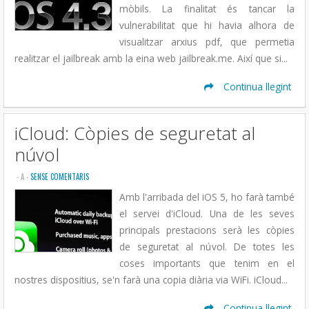
mòbils. La finalitat és tancar la
vulnerabilitat que hi havia alhora de
visualitzar arxius pdf, que permetia
realitzar el jailbreak amb la eina web jailbreak.me. Així que si...
Continua llegint
iCloud: Còpies de seguretat al
núvol
- A
-
SENSE COMENTARIS
Amb l'arribada del iOS 5, ho farà també
el servei d'iCloud. Una de les seves
principals prestacions serà les còpies
de seguretat al núvol. De totes les
coses importants que tenim en el
nostres dispositius, se'n farà una copia diària via WiFi. iCloud...
Continua llegint