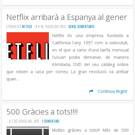
Netflix arribarà a Espanya al gener
ETIQUETES
NETFLIX
- A 8 DE JULIOL DEL 2011 -
SENSE COMENTARIS
Netflix és una empresa fundada a
Califòrnia l'any 1997 com a videoclub,
en el que a canvi d'una tarifa mensual
l'usuari podia demanar, de manera
il·limitada, DVD del seu catàleg online
que rebien a casa per correu. La gran revolució va arribar
quan...
Continua llegint
500 Gràcies a tots!!!!
- A 7 DE JULIOL DEL 2011 -
1 COMENTARI
Moltes gràcies a tots!!! Més de 500