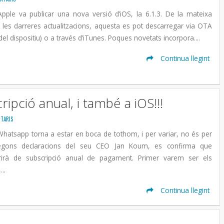
Apple va publicar una nova versió d’iOS, la 6.1.3. De la mateixa
es darreres actualitzacions, aquesta es pot descarregar via OTA
el dispositiu) o a través d’iTunes. Poques novetats incorpora....
Continua llegint
pció anual, i també a iOS!!!
TARIS
hatsapp torna a estar en boca de tothom, i per variar, no és per
egons declaracions del seu CEO Jan Koum, es confirma que
irà de subscripció anual de pagament. Primer varem ser els
..
Continua llegint