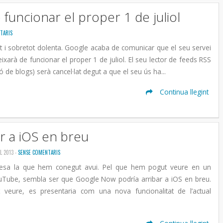
funcionar el proper 1 de juliol
TARIS
t i sobretot dolenta. Google acaba de comunicar que el seu servei
xarà de funcionar el proper 1 de juliol. El seu lector de feeds RSS
ó de blogs) serà cancel·lat degut a que el seu ús ha...
Continua llegint
r a iOS en breu
L 2013 -
SENSE COMENTARIS
presa la que hem conegut avui. Pel que hem pogut veure en un
YouTube, sembla ser que Google Now podría arribar a iOS en breu.
veure, es presentaria com una nova funcionalitat de l’actual