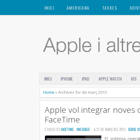
Mastodon
INICI
AMERICANA
TASKES
ADIV
INICI
IPHONE
IPAD
APPLE WATCH
IOS
Home
»
Archives for de març 2013
Apple vol integrar noves c
FaceTime
ETIQUETES
FACETIME
,
IMESSAGE
- A 27 DE MARÇ DEL 2013 -
SENSE C
El sistema opera