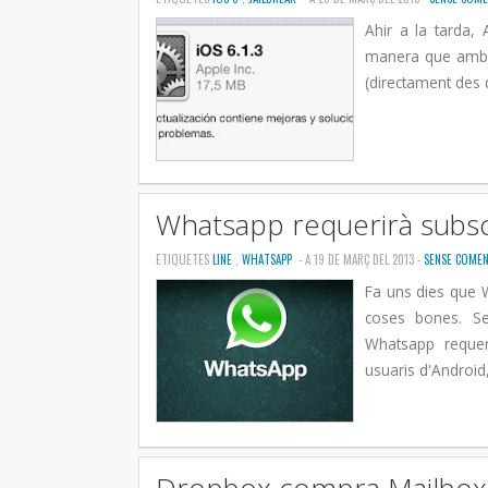
Ahir a la tarda, 
manera que amb l
(directament des d
Whatsapp requerirà subscri
ETIQUETES
LINE
,
WHATSAPP
- A 19 DE MARÇ DEL 2013 -
SENSE COMEN
Fa uns dies que W
coses bones. S
Whatsapp requer
usuaris d'Android,.