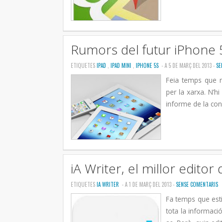
Rumors del futur iPhone 5S
ETIQUETES
IPAD
,
IPAD MINI
,
IPHONE 5S
- A 5 DE MARÇ DEL 2013 -
SE
Feia temps que 
per la xarxa. N’h
informe de la cons
iA Writer, el millor editor
ETIQUETES
IA WRITER
- A 1 DE MARÇ DEL 2013 -
SENSE COMENTARIS
Fa temps que esti
tota la informació