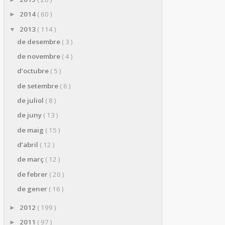
2014
( 60 )
►
2013
( 114 )
▼
de desembre
( 3 )
de novembre
( 4 )
d’octubre
( 5 )
de setembre
( 6 )
de juliol
( 8 )
de juny
( 13 )
de maig
( 15 )
d’abril
( 12 )
de març
( 12 )
de febrer
( 20 )
de gener
( 16 )
2012
( 199 )
►
2011
( 97 )
►