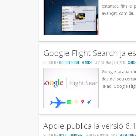
estancat, fins al
avançat, com diu 
Google Flight Search ja e
ETIQUETES
GOOGLE FLIGHT SEARCH
- A 21 DE MARÇ DEL 2013 -
SENS
Google acaba d’i
des del seu cerca
l’iPad. Google Fli
Apple publica la versió 6.1
ETIQUETES
IOS 6
,
JAILBREAK
- A 20 DE MARÇ DEL 2013 -
SENSE COME