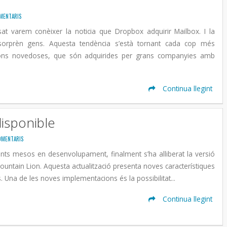
MENTARIS
sat varem conèixer la noticia que Dropbox adquirir Mailbox. I la
 sorprèn gens. Aquesta tendència s’està tornant cada cop més
acions novedoses, que són adquirides per grans companyies amb
Continua llegint
disponible
OMENTARIS
nts mesos en desenvolupament, finalment s’ha alliberat la versió
Mountain Lion. Aquesta actualització presenta noves característiques
s. Una de les noves implementacions és la possibilitat...
Continua llegint