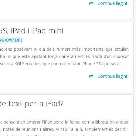
Continua llegint
, iPad i iPad mini
NSE COMENTARIS
no ens posàvem al dia dels rumors més importants que circulen
i ha un que està agafant força darrerament. Es tracta d’un suposat
ultora KGI Securities, que parla d’un futur iPhone 5S que serà...
Continua llegint
 de text per a iPad?
c pensant en emprar l'iPad per a la feina, com a llibreta on anotar
, notes de reunions i altres. Al cap i a la fi, simplement és decidir-