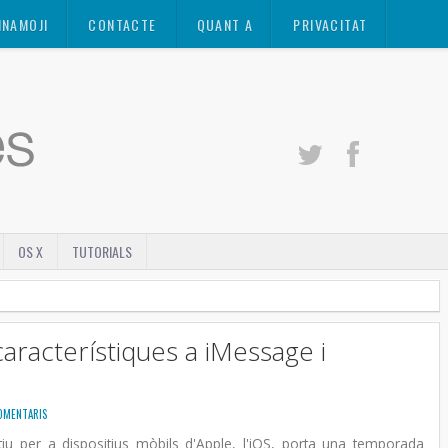
INAMOJI
CONTACTE
QUANT A
PRIVACITAT
OS X
TUTORIALS
aracterístiques a iMessage i
OMENTARIS
tiu per a dispositius mòbils d'Apple, l'iOS, porta una temporada