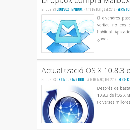
Dropbox compra Mailbox
ETIQUETES
DROPBOX
,
MAILBOX
- A 18 DE MARÇ DEL 2013 -
SENSE CO
El divendres pas
veritat, no ens
habitual. Aplic
ganes...
Actualització OS X 10.8.3 
ETIQUETES
OS X MOUNTAIN LION
- A 15 DE MARÇ DEL 2013 -
SENSE C
Després de basta
10.8.3 de l’OS X 
i diverses millore