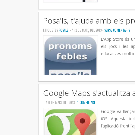
Posa'ls, t'ajuda amb els 
ETIQUETES
POSA'LS
- A 12 DE MARÇ DEL 2013 -
SENSE COMENTARIS
L'App Store és un
els jocs i les a
educatives molt in
Google Maps s'actualitza 
- A 6 DE MARÇ DEL 2013 -
1 COMENTARI
Google va llençar
iOS. Aquesta in
l’aplicació front 