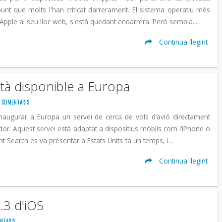
 punt que molts l'han criticat darrerament. El sistema operatiu més
Apple al seu lloc web, s'està quedant endarrera. Però sembla...
Continua llegint
stà disponible a Europa
E COMENTARIS
naugurar a Europa un servei de cerca de vols d’avió directament
dor. Aquest servei està adaptat a dispositius mòbils com l’iPhone o
ght Search es va presentar a Estats Units fa un temps, i...
Continua llegint
.3 d'iOS
NTARIS