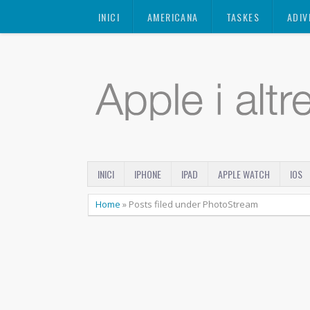
Mastodon
INICI
AMERICANA
TASKES
ADIV
INICI
IPHONE
IPAD
APPLE WATCH
IOS
Home
»
Posts filed under PhotoStream