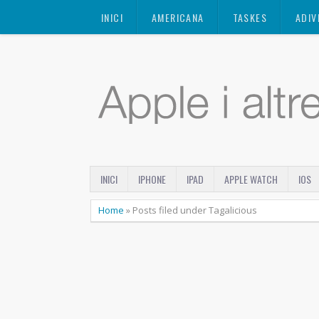
Mastodon
INICI
AMERICANA
TASKES
ADIV
INICI
IPHONE
IPAD
APPLE WATCH
IOS
Home
»
Posts filed under Tagalicious