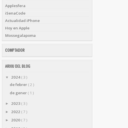
Applesfera
iSenaCode
Actualidad iPhone
Hoy en Apple
Mossegalapoma
COMPTADOR
ARXIU DEL BLOG
2024
( 3 )
▼
de febrer
( 2 )
de gener
( 1 )
2023
( 3 )
►
2022
( 7 )
►
2020
( 7 )
►