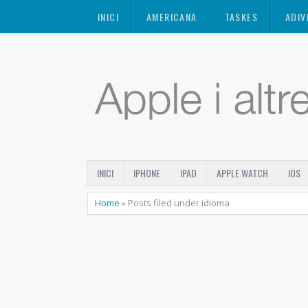
Mastodon
INICI
AMERICANA
TASKES
ADIV
INICI
IPHONE
IPAD
APPLE WATCH
IOS
Home
»
Posts filed under idioma