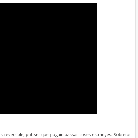
és reversible, pot ser que puguin passar coses estranyes. Sobretot