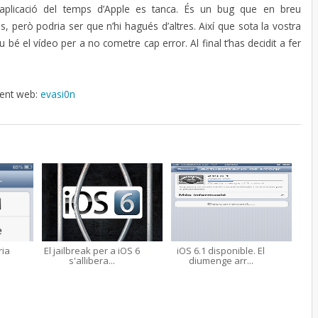
’aplicació del temps d’Apple es tanca. És un bug que en breu
però podria ser que n’hi hagués d’altres. Així que sota la vostra
u bé el vídeo per a no cometre cap error. Al final t’has decidit a fer
üent web:
evasi0n
ria
El jailbreak per a iOS 6
iOS 6.1 disponible. El
s'allibera...
diumenge arr...