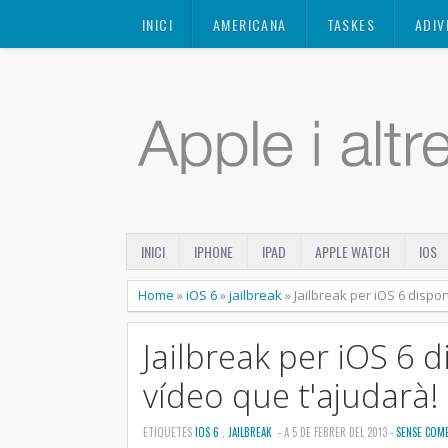
Mastodon
INICI
AMERICANA
TASKES
ADIV
INICI
IPHONE
IPAD
APPLE WATCH
IOS
Home
»
iOS 6
»
jailbreak
»
Jailbreak per iOS 6 dispon
Jailbreak per iOS 6 
vídeo que t'ajudarà!
ETIQUETES
IOS 6
,
JAILBREAK
- A 5 DE FEBRER DEL 2013 -
SENSE COM