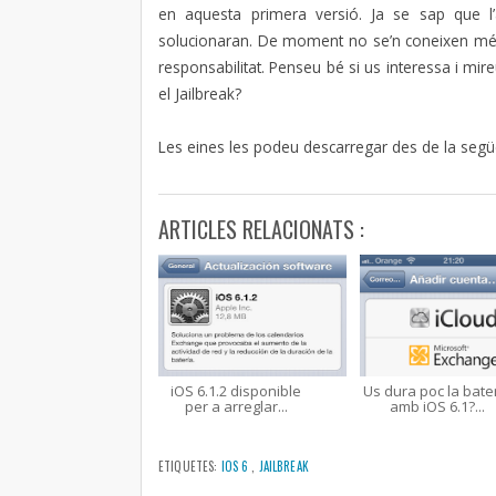
en aquesta primera versió. Ja se sap que l
solucionaran. De moment no se’n coneixen més, 
responsabilitat. Penseu bé si us interessa i mire
el Jailbreak?
Les eines les podeu descarregar des de la seg
ARTICLES RELACIONATS :
iOS 6.1.2 disponible
Us dura poc la bate
per a arreglar...
amb iOS 6.1?...
ETIQUETES:
IOS 6
,
JAILBREAK