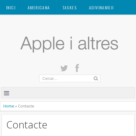
Mastodon
INICI
AMERICANA
TASKES
ADIVINAMOJI
CONTACTE
QUANT A
PRIVACITAT
Home
»
Contacte
Contacte