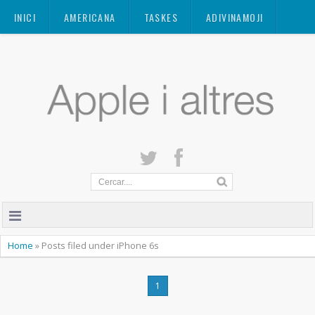
Mastodon
INICI
AMERICANA
TASKES
ADIVINAMOJI
CONTACTE
QUANT A
PRIVACITAT
Home
»
Posts filed under iPhone 6s
1