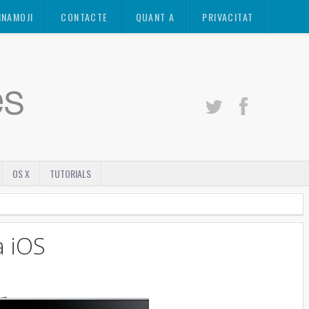
INAMOJI
CONTACTE
QUANT A
PRIVACITAT
OS X
TUTORIALS
a iOS