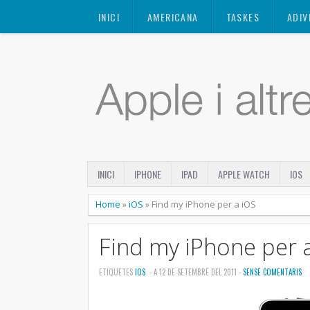
Mastodon
INICI
AMERICANA
TASKES
ADIV
INICI
IPHONE
IPAD
APPLE WATCH
IOS
Home
»
iOS
»
Find my iPhone per a iOS
Find my iPhone per 
ETIQUETES
IOS
- A 12 DE SETEMBRE DEL 2011 -
SENSE COMENTARIS