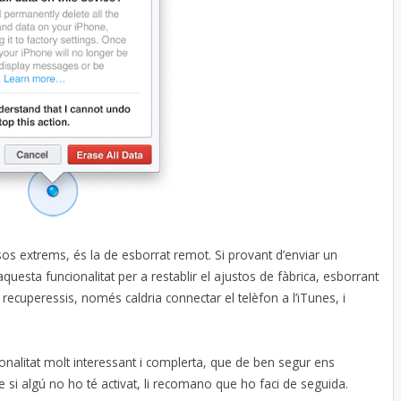
sos extrems, és la de esborrat remot. Si provant d’enviar un
uesta funcionalitat per a restablir el ajustos de fàbrica, esborrant
l recuperessis, només caldria connectar el telèfon a l’iTunes, i
alitat molt interessant i complerta, que de ben segur ens
e si algú no ho té activat, li recomano que ho faci de seguida.