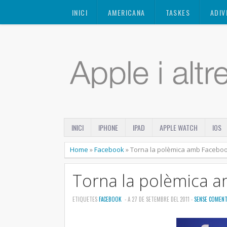
Mastodon
INICI
AMERICANA
TASKES
ADIV
INICI
IPHONE
IPAD
APPLE WATCH
IOS
Home
»
Facebook
»
Torna la polèmica amb Facebo
Torna la polèmica 
ETIQUETES
FACEBOOK
- A 27 DE SETEMBRE DEL 2011 -
SENSE COMENT