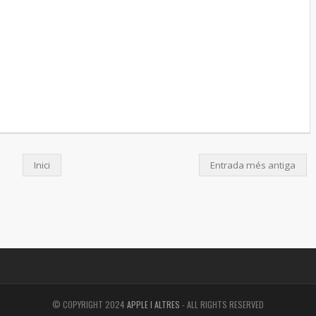
Inici
Entrada més antiga
© COPYRIGHT 2024
APPLE I ALTRES
- ALL RIGHTS RESERVED