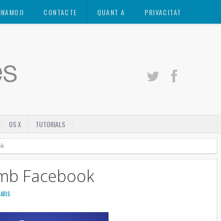
INAMOJI
CONTACTE
QUANT A
PRIVACITAT
OS X
TUTORIALS
ok
amb Facebook
ARIS