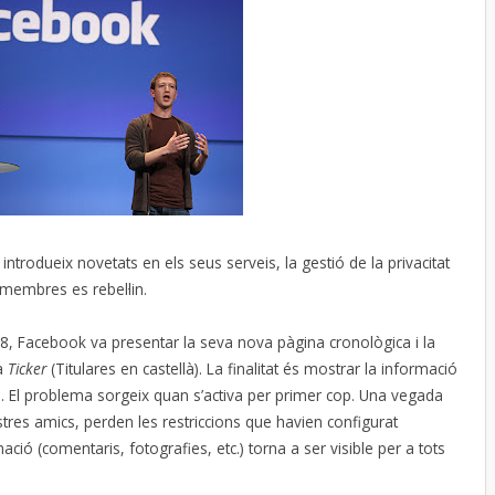
trodueix novetats en els seus serveis, la gestió de la privacitat
membres es rebel·lin.
8, Facebook va presentar la seva nova pàgina cronològica i la
da
Ticker
(Titulares en castellà). La finalitat és mostrar la informació
 El problema sorgeix quan s’activa per primer cop. Una vegada
ostres amics, perden les restriccions que havien configurat
ió (comentaris, fotografies, etc.) torna a ser visible per a tots