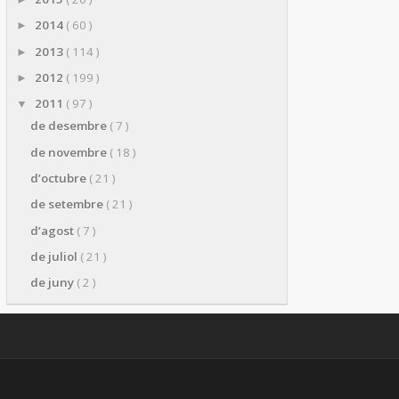
2014
( 60 )
►
2013
( 114 )
►
2012
( 199 )
►
2011
( 97 )
▼
de desembre
( 7 )
de novembre
( 18 )
d’octubre
( 21 )
de setembre
( 21 )
d’agost
( 7 )
de juliol
( 21 )
de juny
( 2 )