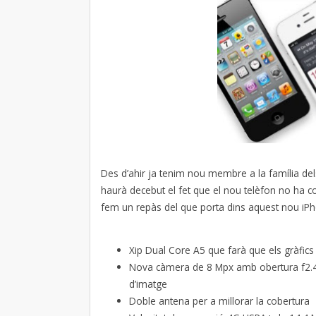
Des d’ahir ja tenim nou membre a la família dels
haurà decebut el fet que el nou telèfon no ha 
fem un repàs del que porta dins aquest nou iP
Xip Dual Core A5 que farà que els gràfics
Nova càmera de 8 Mpx amb obertura f2.4 i
d’imatge
Doble antena per a millorar la cobertura