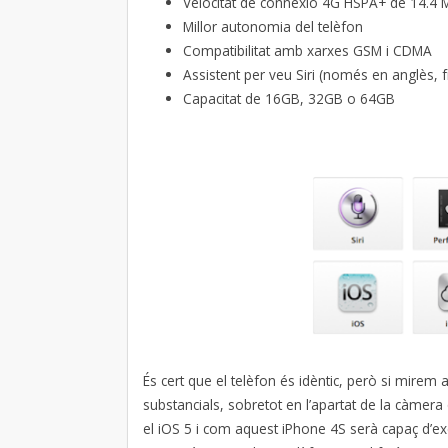
Velocitat de connexió 4G HSPA+ de 14.4 
Millor autonomia del telèfon
Compatibilitat amb xarxes GSM i CDMA
Assistent per veu Siri (només en anglès, 
Capacitat de 16GB, 32GB o 64GB
És cert que el telèfon és idèntic, però si mirem
substancials, sobretot en l’apartat de la càmera 
el iOS 5 i com aquest iPhone 4S serà capaç d’ex