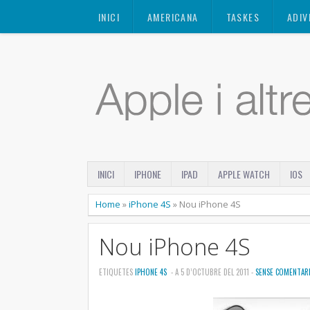
Mastodon
INICI
AMERICANA
TASKES
ADIV
INICI
IPHONE
IPAD
APPLE WATCH
IOS
Home
»
iPhone 4S
»
Nou iPhone 4S
Nou iPhone 4S
ETIQUETES
IPHONE 4S
- A 5 D’OCTUBRE DEL 2011 -
SENSE COMENTAR