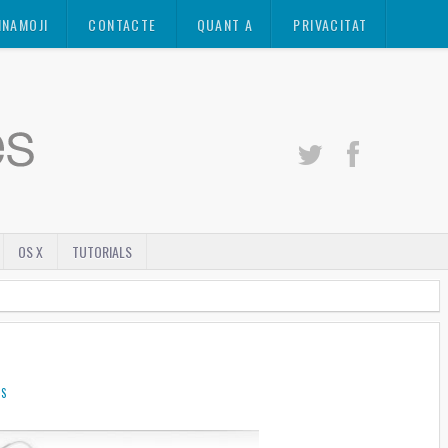
INAMOJI
CONTACTE
QUANT A
PRIVACITAT
OS X
TUTORIALS
IS