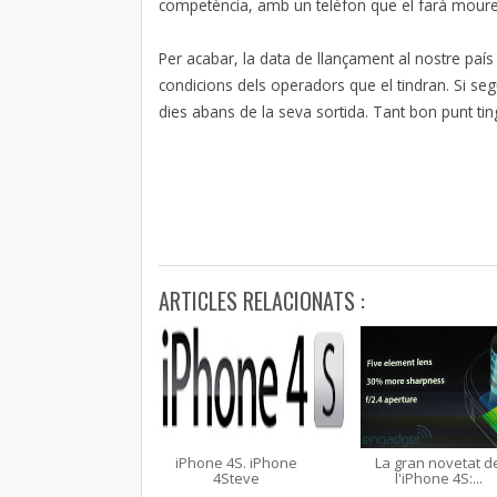
competència, amb un telèfon que el farà moure
Per acabar, la data de llançament al nostre paí
condicions dels operadors que el tindran. Si se
dies abans de la seva sortida. Tant bon punt ti
ARTICLES RELACIONATS :
iPhone 4S. iPhone
La gran novetat d
4Steve
l'iPhone 4S:...