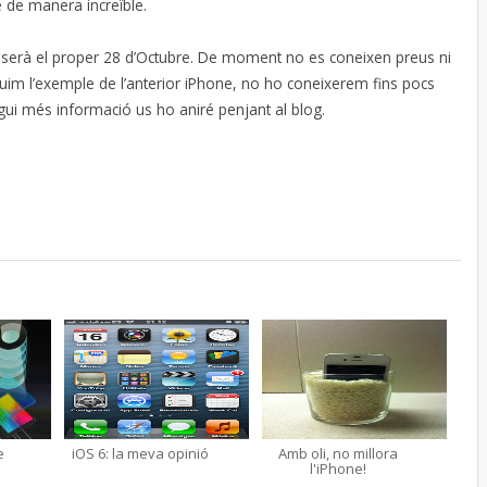
 de manera increïble.
s serà el proper 28 d’Octubre. De moment no es coneixen preus ni
guim l’exemple de l’anterior iPhone, no ho coneixerem fins pocs
ngui més informació us ho aniré penjant al blog.
e
iOS 6: la meva opinió
Amb oli, no millora
l'iPhone!