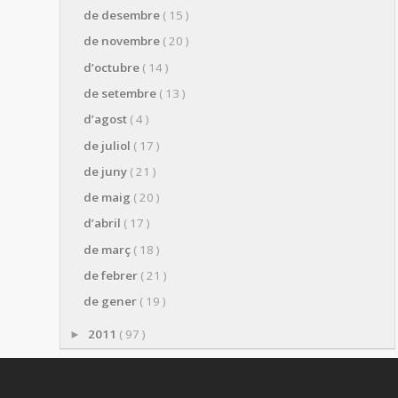
de desembre
( 15 )
de novembre
( 20 )
d’octubre
( 14 )
de setembre
( 13 )
d’agost
( 4 )
de juliol
( 17 )
de juny
( 21 )
de maig
( 20 )
d’abril
( 17 )
de març
( 18 )
de febrer
( 21 )
de gener
( 19 )
2011
( 97 )
►