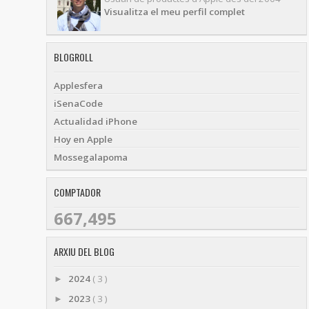
Visualitza el meu perfil complet
BLOGROLL
Applesfera
iSenaCode
Actualidad iPhone
Hoy en Apple
Mossegalapoma
COMPTADOR
667,495
ARXIU DEL BLOG
2024
( 3 )
►
2023
( 3 )
►