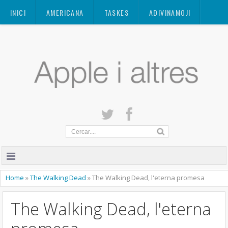
Mastodon
INICI
AMERICANA
TASKES
ADIVINAMOJI
CONTACTE
QUANT A
PRIVACITAT
Home
»
The Walking Dead
»
The Walking Dead, l'eterna promesa
The Walking Dead, l'eterna