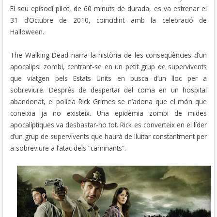
El seu episodi pilot, de 60 minuts de durada, es va estrenar el
31 d’Octubre de 2010, coincidint amb la celebració de
Halloween.
The Walking Dead narra la història de les conseqüències d’un
apocalipsi zombi, centrant-se en un petit grup de supervivents
que viatgen pels Estats Units en busca d’un lloc per a
sobreviure. Després de despertar del coma en un hospital
abandonat, el policia Rick Grimes se n’adona que el món que
coneixia ja no existeix. Una epidèmia zombi de mides
apocalíptiques va desbastar-ho tot. Rick es converteix en el líder
d’un grup de supervivents que haurà de lluitar constantment per
a sobreviure a l’atac dels “caminants”.