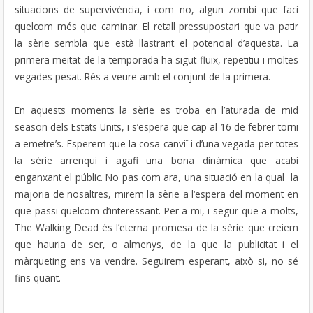
situacions de supervivència, i com no, algun zombi que faci
quelcom més que caminar. El retall pressupostari que va patir
la sèrie sembla que està llastrant el potencial d’aquesta. La
primera meitat de la temporada ha sigut fluix, repetitiu i moltes
vegades pesat. Rés a veure amb el conjunt de la primera.
En aquests moments la sèrie es troba en l’aturada de mid
season dels Estats Units, i s’espera que cap al 16 de febrer torni
a emetre’s. Esperem que la cosa canviï i d’una vegada per totes
la sèrie arrenqui i agafi una bona dinàmica que acabi
enganxant el públic. No pas com ara, una situació en la qual la
majoria de nosaltres, mirem la sèrie a l‘espera del moment en
que passi quelcom d’interessant. Per a mi, i segur que a molts,
The Walking Dead és l’eterna promesa de la sèrie que creiem
que hauria de ser, o almenys, de la que la publicitat i el
màrqueting ens va vendre. Seguirem esperant, això si, no sé
fins quant.