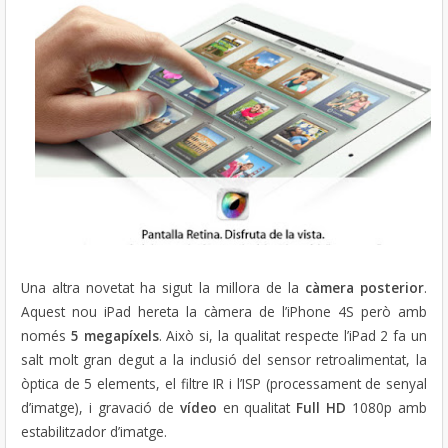
Una altra novetat ha sigut la millora de la
càmera posterior
.
Aquest nou iPad hereta la càmera de l’iPhone 4S però amb
només
5 megapíxels
. Això si, la qualitat respecte l’iPad 2 fa un
salt molt gran degut a la inclusió del sensor retroalimentat, la
òptica de 5 elements, el filtre IR i l’ISP (processament de senyal
d’imatge), i gravació de
vídeo
en qualitat
Full HD
1080p amb
estabilitzador d’imatge.