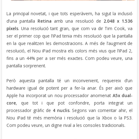
La principal novetat, i que tots esperàvem, ha sigut la inclusió
d’una pantalla
Retina
amb una resolució de
2.048 x 1.536
píxels
. Una resolució tant gran, que com va dir Tim Cook, va
ser el primer cop que l’iPad tenia més resolució que la pantalla
en la que realitzen les demostracions. A més de l’augment de
resolució, el Nou iPad mostra els colors més vius que l’iPad 2,
fins a un 44% per a ser més exactes. Com podeu veure, una
pantalla sorprenent.
Però aquesta pantalla té un inconvenient, requereix d’un
hardware igual de potent per a fer-la anar. És per això que
Apple ha incorporat un nou processador anomenat
A5x dual-
core
, que tot i que pot confondre, porta integrat un
processador gràfic de
4 nuclis
. Segons van comentar ahir, el
Nou iPad té més memòria i resolució que la Xbox o la PS3.
Com podeu veure, un digne rival a les consoles tradicionals.