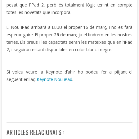
pesat que l’iPad 2, però és totalment lògic tenint en compte
totes les novetats que incorpora.
El Nou iPad arribarà a EEUU el proper 16 de març, i no es farà
esperar gaire. El proper
26 de març
ja el tindrem en les nostres
terres. Els preus i les capacitats seran les mateixes que en l’iPad
2, i seguiran estant disponibles en color blanc i negre.
Si voleu veure la Keynote d’ahir ho podeu fer a pitjant el
següent enllaç:
Keynote Nou iPad
.
ARTICLES RELACIONATS :