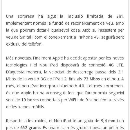
Una sorpresa ha sigut la
inclusió limitada
de
Siri
,
implementant només la funció de reconeixement de veu, amb
la que podrem dictar-li qualsevol cosa. Això sí, l’assistent per
veu de Siri tal i com el coneixement a l’iPhone 4S, seguirà sent
exclusiu del telèfon.
Més novetats. Finalment Apple ha decidit apostar per les noves
tecnologies i el Nou iPad disposarà de connexió
4G LTE
.
D’aquesta manera, la velocitat de descarrega passa dels 3,1
Mbps de la versió 3G de l’iPad 2, fins als
73 Mbps
en el nou. A
més, el nou iPad incorpora bluetooth 4.0. I el més sorprenen,
és que Apple ho ha aconseguit fent que l’autonomia segueixi
sent de
10 hores
connectats per WiFi i de 9 si ho fem a través
de les xarxes mòbils.
Respecte a les mides, el Nou iPad té un gruix de
9,4 mm
i un
pes de
652 grams
. És una mica més gruixut i pesa un pèl més