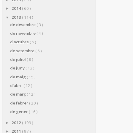
2014
( 60 )
►
2013
( 114 )
▼
de desembre
( 3 )
de novembre
( 4 )
d’octubre
( 5 )
de setembre
( 6 )
de juliol
( 8 )
de juny
( 13 )
de maig
( 15 )
d’abril
( 12 )
de març
( 12 )
de febrer
( 20 )
de gener
( 16 )
2012
( 199 )
►
2011
( 97 )
►