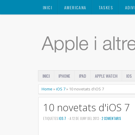
Mastodon
INICI
AMERICANA
TASKES
ADIV
INICI
IPHONE
IPAD
APPLE WATCH
IOS
Home
»
iOS 7
»
10 novetats d'iOS 7
10 novetats d'iOS 7
ETIQUETES
IOS 7
- A 12 DE JUNY DEL 2013 -
2 COMENTARIS