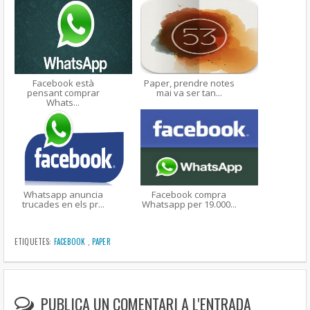
Facebook està
Paper, prendre notes
pensant comprar
mai va ser tan...
Whats...
Whatsapp anuncia
Facebook compra
trucades en els pr...
Whatsapp per 19.000...
ETIQUETES:
FACEBOOK
,
PAPER
PUBLICA UN COMENTARI A L'ENTRADA