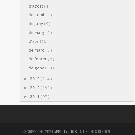
d’agost
( 1 )
de juliol
( 3 )
de juny
( 9 )
de maig
( 9 )
d’abril
( 5 )
de març
( 5 )
de febrer
( 6 )
de gener
( 3 )
2013
( 114 )
►
2012
( 199 )
►
2011
( 97 )
►
© COPYRIGHT 2024
APPLE I ALTRES
- ALL RIGHTS RESERVED