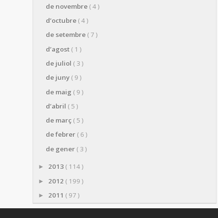
de novembre
( 4 )
d’octubre
( 4 )
de setembre
( 7 )
d’agost
( 1 )
de juliol
( 3 )
de juny
( 9 )
de maig
( 9 )
d’abril
( 5 )
de març
( 5 )
de febrer
( 6 )
de gener
( 3 )
2013
( 114 )
►
2012
( 199 )
►
2011
( 97 )
►