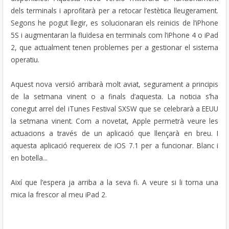
dels terminals i aprofitarà per a retocar l’estètica lleugerament.
Segons he pogut llegir, es solucionaran els reinicis de l’iPhone
5S i augmentaran la fluïdesa en terminals com l’iPhone 4 o iPad
2, que actualment tenen problemes per a gestionar el sistema
operatiu.
Aquest nova versió arribarà molt aviat, segurament a principis
de la setmana vinent o a finals d’aquesta. La noticia s’ha
conegut arrel del iTunes Festival SXSW que se celebrarà a EEUU
la setmana vinent. Com a novetat, Apple permetrà veure les
actuacions a través de un aplicació que llençarà en breu. I
aquesta aplicació requereix de iOS 7.1 per a funcionar. Blanc i
en botella...
Així que l’espera ja arriba a la seva fi. A veure si li torna una
mica la frescor al meu iPad 2.