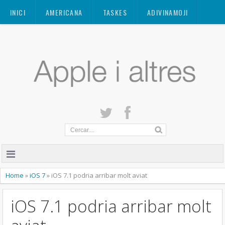
Mastodon
INICI
AMERICANA
TASKES
ADIVINAMOJI
CONTACTE
QUANT A
PRIVACITAT
Home
»
iOS 7
»
iOS 7.1 podria arribar molt aviat
iOS 7.1 podria arribar molt