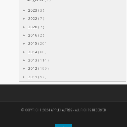
2023
( 3 )
►
2022
( 7 )
►
2020
( 7 )
►
2016
( 2 )
►
2015
( 20 )
►
2014
( 60 )
►
2013
( 114 )
►
2012
( 199 )
►
2011
( 97 )
►
© COPYRIGHT 2024
APPLE I ALTRES
- ALL RIGHTS RESERVED