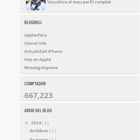
Visualitza el meu perfil complet
BLOGROLL
Applesfera
iSenaCode
Actualidad iPhone
Hoy en Apple
Mossegalapoma
COMPTADOR
667,223
ARXIU DEL BLOG
2024
( 3 )
▼
de febrer
( 2 )
de gener
( 1 )