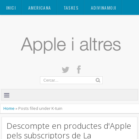
Mastodon
INICI
AMERICANA
TASKES
ADIVINAMOJI
CONTACTE
QUANT A
PRIVACITAT
Home
»
Posts filed under K-tuin
Descompte en productes d'Apple
pels subscriptors de La