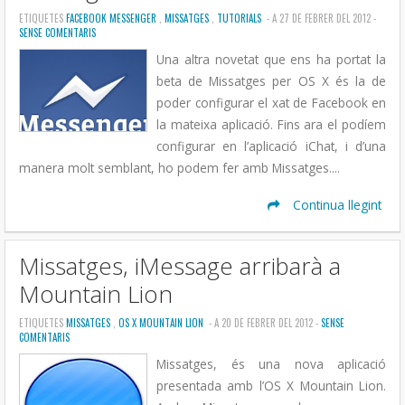
ETIQUETES
FACEBOOK MESSENGER
,
MISSATGES
,
TUTORIALS
- A 27 DE FEBRER DEL 2012 -
SENSE COMENTARIS
Una altra novetat que ens ha portat la
beta de Missatges per OS X és la de
poder configurar el xat de Facebook en
la mateixa aplicació. Fins ara el podíem
configurar en l’aplicació iChat, i d’una
manera molt semblant, ho podem fer amb Missatges....
Continua llegint
Missatges, iMessage arribarà a
Mountain Lion
ETIQUETES
MISSATGES
,
OS X MOUNTAIN LION
- A 20 DE FEBRER DEL 2012 -
SENSE
COMENTARIS
Missatges, és una nova aplicació
presentada amb l’OS X Mountain Lion.