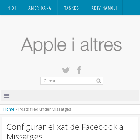
Mastodon
INICI
AMERICANA
TASKES
ADIVINAMOJI
CONTACTE
QUANT A
PRIVACITAT
Home
»
Posts filed under Missatges
Configurar el xat de Facebook a
Missatges