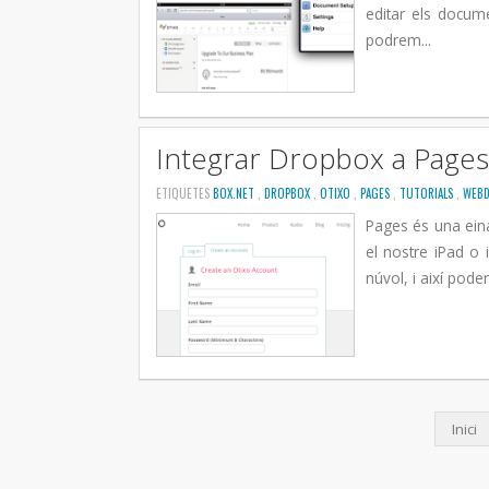
editar els docum
podrem...
Integrar Dropbox a Pages 
ETIQUETES
BOX.NET
,
DROPBOX
,
OTIXO
,
PAGES
,
TUTORIALS
,
WEB
Pages és una eina
el nostre iPad o
núvol, i així pod
Inici