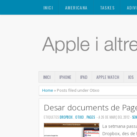
Mastodon
INICI
AMERICANA
TASKES
ADIV
INICI
IPHONE
IPAD
APPLE WATCH
IOS
Home
»
Posts filed under Otixo
Desar documents de Pag
ETIQUETES
DROPBOX
,
OTIXO
,
PAGES
- A 26 DE MARÇ DEL 2012 -
SEN
La setmana passa
Dropbox, des de l