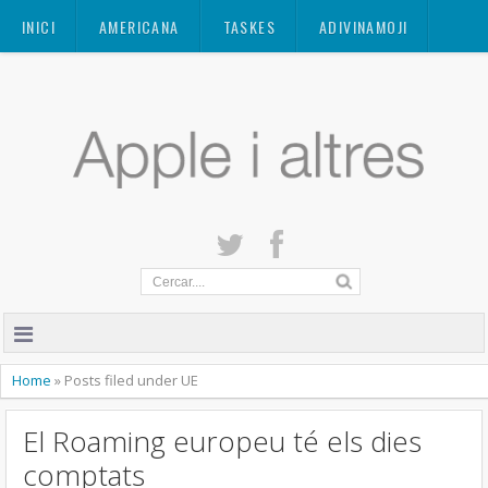
Mastodon
INICI
AMERICANA
TASKES
ADIVINAMOJI
CONTACTE
QUANT A
PRIVACITAT
Home
»
Posts filed under UE
El Roaming europeu té els dies
comptats