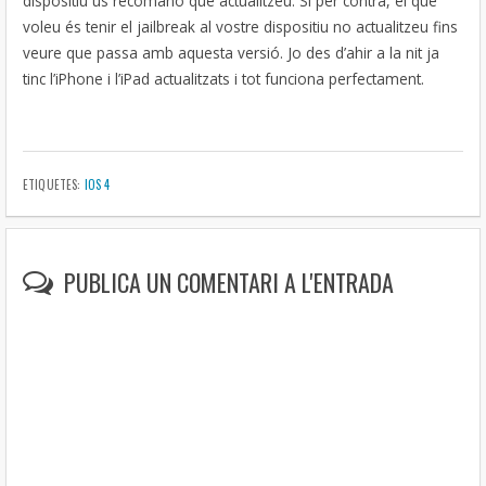
dispositiu us recomano que actualitzeu. Si per contra, el que
voleu és tenir el jailbreak al vostre dispositiu no actualitzeu fins
veure que passa amb aquesta versió. Jo des d’ahir a la nit ja
tinc l’iPhone i l’iPad actualitzats i tot funciona perfectament.
ETIQUETES:
IOS 4
PUBLICA UN COMENTARI A L'ENTRADA