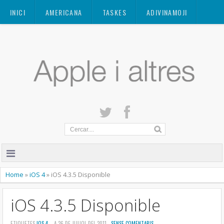
Mastodon
INICI
AMERICANA
TASKES
ADIVINAMOJI
CONTACTE
QUANT A
PRIVACITAT
Home
»
iOS 4
»
iOS 4.3.5 Disponible
iOS 4.3.5 Disponible
ETIQUETES
IOS 4
- A 26 DE JULIOL DEL 2011 -
SENSE COMENTARIS