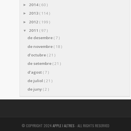
2014
( 60 )
►
2013
( 114 )
►
2012
( 199 )
►
2011
( 97 )
▼
de desembre
( 7 )
de novembre
( 18 )
d’octubre
( 21 )
de setembre
( 21 )
d’agost
( 7 )
de juliol
( 21 )
de juny
( 2 )
© COPYRIGHT 2024
APPLE I ALTRES
- ALL RIGHTS RESERVED