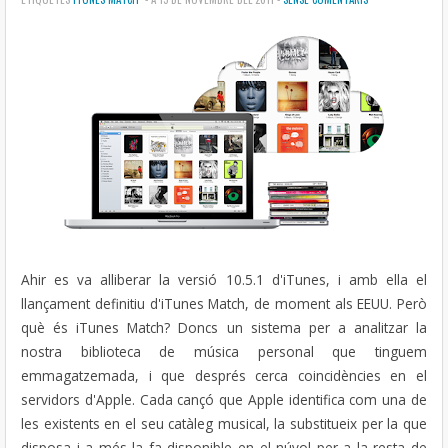
Ahir es va alliberar la versió 10.5.1 d'iTunes, i amb ella el
llançament definitiu d'iTunes Match, de moment als EEUU. Però
què és iTunes Match? Doncs un sistema per a analitzar la
nostra biblioteca de música personal que tinguem
emmagatzemada, i que després cerca coincidències en el
servidors d'Apple. Cada cançó que Apple identifica com una de
les existents en el seu catàleg musical, la substitueix per la que
disposa i a més la fa disponible en el núvol per a la resta de