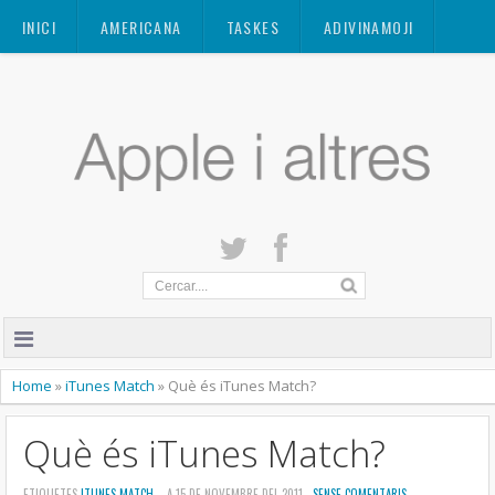
Mastodon
INICI
AMERICANA
TASKES
ADIVINAMOJI
CONTACTE
QUANT A
PRIVACITAT
Home
»
iTunes Match
»
Què és iTunes Match?
Què és iTunes Match?
ETIQUETES
ITUNES MATCH
- A 15 DE NOVEMBRE DEL 2011 -
SENSE COMENTARIS