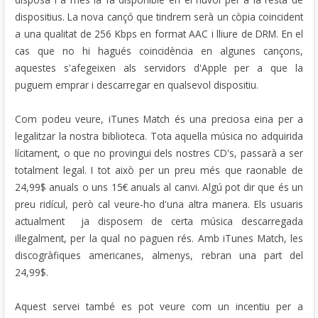
dispositius. La nova cançó que tindrem serà un còpia coincident
a una qualitat de 256 Kbps en format AAC i lliure de DRM. En el
cas que no hi hagués coincidència en algunes cançons,
aquestes s'afegeixen als servidors d'Apple per a que la
puguem emprar i descarregar en qualsevol dispositiu.
Com podeu veure, iTunes Match és una preciosa eina per a
legalitzar la nostra biblioteca. Tota aquella música no adquirida
lícitament, o que no provingui dels nostres CD's, passarà a ser
totalment legal. I tot això per un preu més que raonable de
24,99$ anuals o uns 15€ anuals al canvi. Algú pot dir que és un
preu ridícul, però cal veure-ho d'una altra manera. Els usuaris
actualment ja disposem de certa música descarregada
il·legalment, per la qual no paguen rés. Amb iTunes Match, les
discogràfiques americanes, almenys, rebran una part del
24,99$.
Aquest servei també es pot veure com un incentiu per a