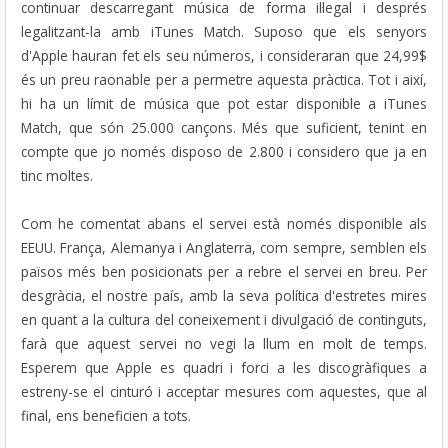
continuar descarregant música de forma il·legal i després
legalitzant-la amb iTunes Match. Suposo que els senyors
d'Apple hauran fet els seu números, i consideraran que 24,99$
és un preu raonable per a permetre aquesta pràctica. Tot i així,
hi ha un límit de música que pot estar disponible a iTunes
Match, que són 25.000 cançons. Més que suficient, tenint en
compte que jo només disposo de 2.800 i considero que ja en
tinc moltes.
Com he comentat abans el servei està només disponible als
EEUU. França, Alemanya i Anglaterra, com sempre, semblen els
països més ben posicionats per a rebre el servei en breu. Per
desgràcia, el nostre país, amb la seva política d'estretes mires
en quant a la cultura del coneixement i divulgació de continguts,
farà que aquest servei no vegi la llum en molt de temps.
Esperem que Apple es quadri i forci a les discogràfiques a
estreny-se el cinturó i acceptar mesures com aquestes, que al
final, ens beneficien a tots.