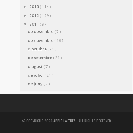
2013
( 114 )
►
2012
( 199 )
►
2011
( 97 )
▼
de desembre
( 7 )
de novembre
( 18 )
d’octubre
( 21 )
de setembre
( 21 )
d’agost
( 7 )
de juliol
( 21 )
de juny
( 2 )
© COPYRIGHT 2024
APPLE I ALTRES
- ALL RIGHTS RESERVED