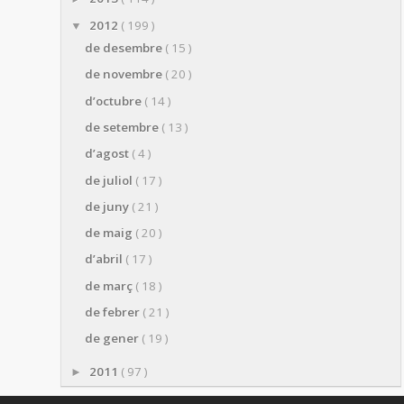
2012
( 199 )
▼
de desembre
( 15 )
de novembre
( 20 )
d’octubre
( 14 )
de setembre
( 13 )
d’agost
( 4 )
de juliol
( 17 )
de juny
( 21 )
de maig
( 20 )
d’abril
( 17 )
de març
( 18 )
de febrer
( 21 )
de gener
( 19 )
2011
( 97 )
►