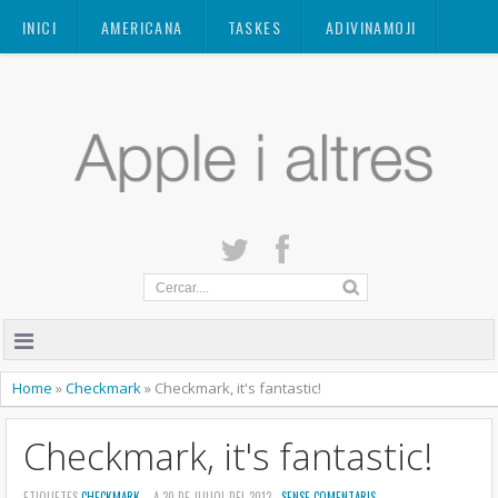
Mastodon
INICI
AMERICANA
TASKES
ADIVINAMOJI
CONTACTE
QUANT A
PRIVACITAT
Home
»
Checkmark
»
Checkmark, it's fantastic!
Checkmark, it's fantastic!
ETIQUETES
CHECKMARK
- A 20 DE JULIOL DEL 2012 -
SENSE COMENTARIS