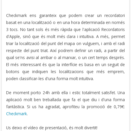
Checkmark ens garanteix que podem crear un recordatori
basat en una localització o en una hora determinada en només
3 tocs. No tant sols és més ràpida que l'aplicació Recordatoris
d'Apple, sinó que és molt més clara i intuïtiva. A més, permet
triar la localització del punt del mapa on vulguem, i amb el radi
respecte del punt triat. Així podrem definir un radi, a partir del
qual se'ns avisi al arribar o al marxar, o un cert temps després.
El més interessant és que la interfície es basa en un seguit de
botons que indiquen les localitzacions que més emprem,
poden classificar-les d'una forma molt intuïtiva.
De moment porto 24h amb ella i estic totalment satisfet. Una
aplicació molt ben treballada que fa el que diu i d'una forma
fantàstica. Si us ha agradat, aprofiteu la promoció de 0,79€:
Checkmark
.
Us deixo el vídeo de presentació, és molt divertit!