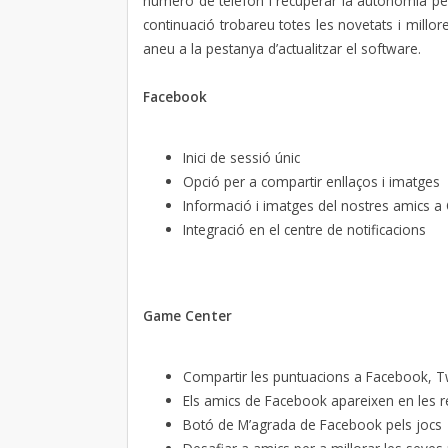
número de telèfon i recuperar la autonomia per
continuació trobareu totes les novetats i millo
aneu a la pestanya d’actualitzar el software.
Facebook
Inici de sessió únic
Opció per a compartir enllaços i imatges
Informació i imatges del nostres amics a
Integració en el centre de notificacions
Game Center
Compartir les puntuacions a Facebook, Tw
Els amics de Facebook apareixen en les
Botó de M’agrada de Facebook pels jocs