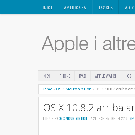
Mastodon
INICI
AMERICANA
TASKES
ADIV
INICI
IPHONE
IPAD
APPLE WATCH
IOS
Home
»
OS X Mountain Lion
»
OS X 10.8.2 arriba a
OS X 10.8.2 arriba 
ETIQUETES
OS X MOUNTAIN LION
- A 21 DE SETEMBRE DEL 2012 -
SEN