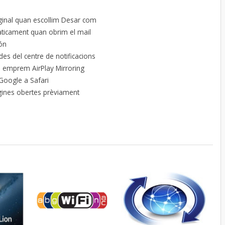
ginal quan escollim Desar com
àticament quan obrim el mail
món
des del centre de notificacions
n emprem AirPlay Mirroring
 Google a Safari
gines obertes prèviament