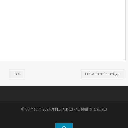
Inici
Entrada més antiga
© COPYRIGHT 2024
APPLE I ALTRES
- ALL RIGHTS RESERVED