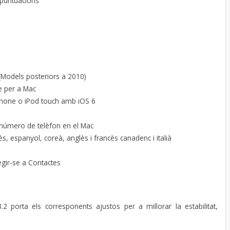
 puntuacions
Models posteriors a 2010)
e per a Mac
Phone o iPod touch amb iOS 6
 número de telèfon en el Mac
, espanyol, coreà, anglès i francès canadenc i italià
gir-se a Contactes
 porta els corresponents ajustos per a millorar la estabilitat,