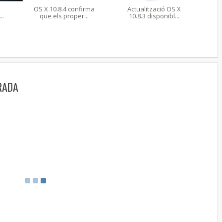
OS X 10.8.4 confirma
Actualització OS X
..
que els proper...
10.8.3 disponibl...
RADA