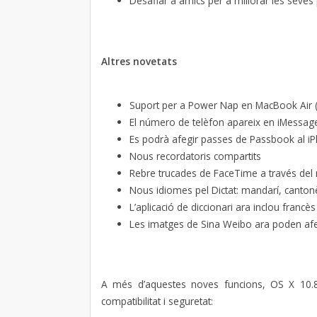
Desafiar a amics per a millorar les seves
Altres novetats
Suport per a Power Nap en MacBook Air (
El número de telèfon apareix en iMessag
Es podrà afegir passes de Passbook al i
Nous recordatoris compartits
Rebre trucades de FaceTime a través del
Nous idiomes pel Dictat: mandarí, cantonès
L’aplicació de diccionari ara inclou francès
Les imatges de Sina Weibo ara poden afe
A més d’aquestes noves funcions, OS X 10.8.2
compatibilitat i seguretat: