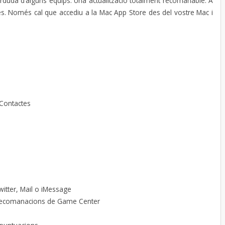
duda d’alguns equips. Una actualització totalment recomanable. A
res. Només cal que accediu a la Mac App Store des del vostre Mac i
 Contactes
itter, Mail o iMessage
 recomanacions de Game Center