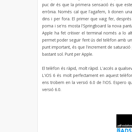
puc dir és que la primera sensació és que est
errònia. Només cal que l'agafem, li donen una
dins i per fora. El primer que vaig fer, despr
poma i se'ns mosta l'Springboard la nova panta
Apple ha fet crèixer el terminal només a lo alt
permet poder seguir fent ús del telèfon amb una
punt important, és que l'increment de saturació 
bastant sol. Punt per Apple.
El telèfon és ràpid, molt ràpid. L'accés a qualsev
L'iOS 6 és molt perfectament en aquest telèfon.
ens trobem en la versió 6.0 de l'iOS. Espero que
versió 6.0.