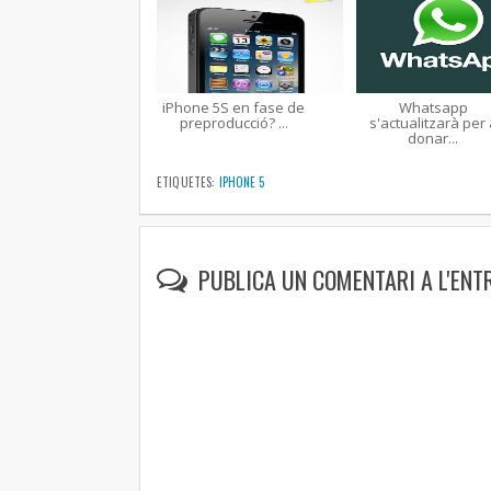
iPhone 5S en fase de
Whatsapp
preproducció? ...
s'actualitzarà per 
donar...
ETIQUETES:
IPHONE 5
PUBLICA UN COMENTARI A L'ENT