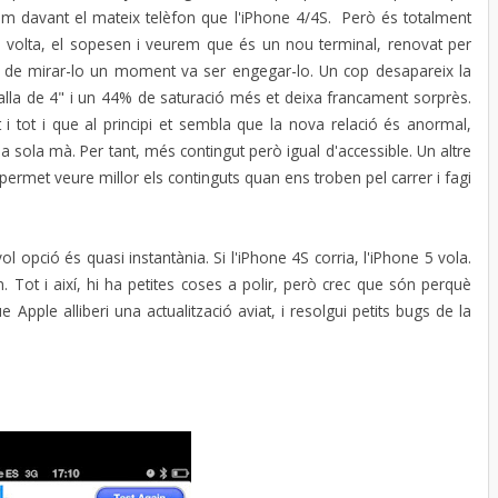
em davant el mateix telèfon que l'iPhone 4/4S. Però és totalment
 volta, el sopesen i veurem que és un nou terminal, renovat per
és de mirar-lo un moment va ser engegar-lo. Un cop desapareix la
lla de 4" i un 44% de saturació més et deixa francament sorprès.
 i tot i que al principi et sembla que la nova relació és anormal,
 sola mà. Per tant, més contingut però igual d'accessible. Un altre
permet veure millor els continguts quan ens troben pel carrer i fagi
ol opció és quasi instantània. Si l'iPhone 4S corria, l'iPhone 5 vola.
 Tot i així, hi ha petites coses a polir, però crec que són perquè
 Apple alliberi una actualització aviat, i resolgui petits bugs de la