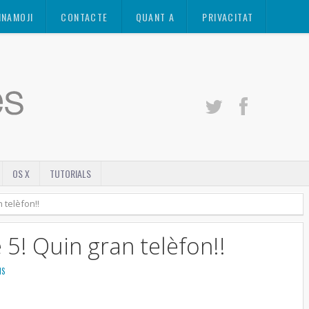
INAMOJI
CONTACTE
QUANT A
PRIVACITAT
OS X
TUTORIALS
 telèfon!!
 5! Quin gran telèfon!!
IS