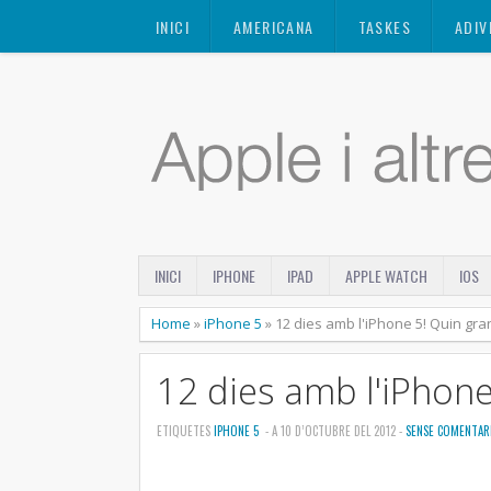
Mastodon
INICI
AMERICANA
TASKES
ADIV
INICI
IPHONE
IPAD
APPLE WATCH
IOS
Home
»
iPhone 5
»
12 dies amb l'iPhone 5! Quin gran
12 dies amb l'iPhone
ETIQUETES
IPHONE 5
- A 10 D’OCTUBRE DEL 2012 -
SENSE COMENTAR