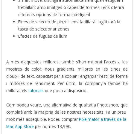
Smart move: distingirà automàticament quan estiguem
treballant amb imatges o capes de formes i ens oferirà
diferents opcions de forma intel·ligent
Eines de selecció de pinzell: ens facilitarà i agilitzarà la
tasca de seleccionar zones
Efectes de fugues de llum
A més d'aquestes millores, també s'han millorat l'accés a les
mostres de color, nous gradients, millores en les eines de
dibuix i de text, capacitat per a copiar i enganxar l'estil de forma
i millores de rendiment. Per últim, la companyia també ha
millorat els
tutorials
que posa a disposició.
Com podeu veure, una alternativa de qualitat a Photoshop, que
complirà amb la majoria de les nostres necessitats, i a un preu
molt més assequible. Podeu comprar
Pixelmator a través de la
Mac App Store
per només 13,99€.