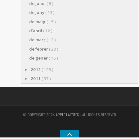
de juliol
( 8 )
de juny
( 13 )
de maig
( 15 )
d’abril
( 12 )
de març
( 12 )
de febrer
( 20 )
de gener
( 16 )
2012
( 199 )
►
2011
( 97 )
►
© COPYRIGHT 2024
APPLE I ALTRES
- ALL RIGHTS RESERVED