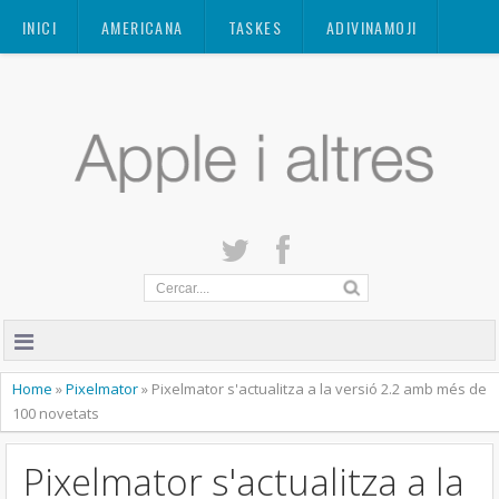
Mastodon
INICI
AMERICANA
TASKES
ADIVINAMOJI
CONTACTE
QUANT A
PRIVACITAT
Home
»
Pixelmator
»
Pixelmator s'actualitza a la versió 2.2 amb més de
100 novetats
Pixelmator s'actualitza a la