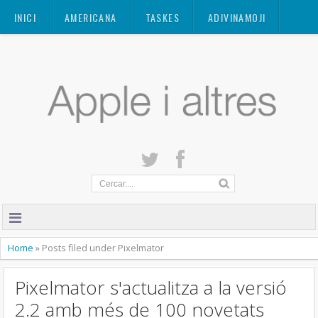
Mastodon
INICI
AMERICANA
TASKES
ADIVINAMOJI
CONTACTE
QUANT A
PRIVACITAT
Home
»
Posts filed under Pixelmator
Pixelmator s'actualitza a la versió
2.2 amb més de 100 novetats