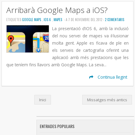
Arribarà Google Maps a iOS?
ETIQUETES
GOOGLE MAPS
,
IOS 6
,
MAPES
- A 7 DE NOVEMBRE DEL 2012 -
2 COMENTARIS
La presentació d’iOS 6, amb la inclusió
del nou servei de mapes va il·lusionar
molta gent. Apple es ficava de ple en
els serveis de cartografia oferint una
aplicació amb més prestacions que les
que teníem fins llavors amb Google Maps. La seva...
Continua llegint
Inici
Missatges més antics
ENTRADES POPULARS