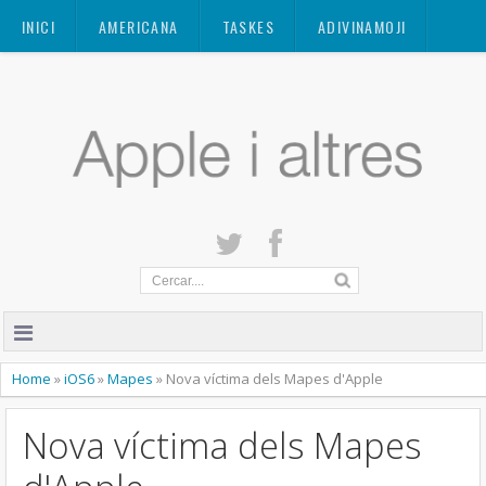
Mastodon
INICI
AMERICANA
TASKES
ADIVINAMOJI
CONTACTE
QUANT A
PRIVACITAT
Home
»
iOS6
»
Mapes
»
Nova víctima dels Mapes d'Apple
Nova víctima dels Mapes