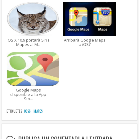
OS X 10.9 portarà Siri i
Arribarà Google Maps
Mapes al M...
a iOS?
Google Maps
disponible a la App
Sto...
ETIQUETES:
IOS6
,
MAPES
PUBLICA UN COMENTARI A L'ENTRADA