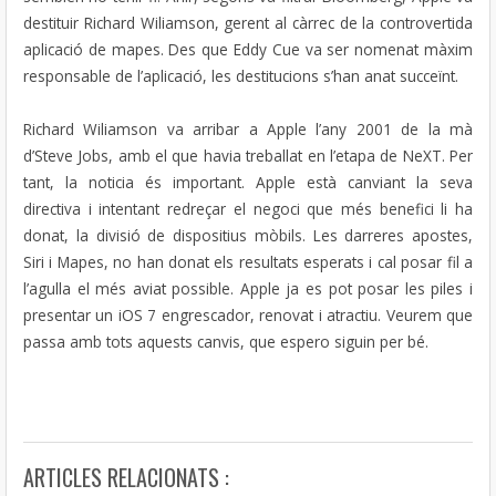
destituir Richard Wiliamson, gerent al càrrec de la controvertida
aplicació de mapes. Des que Eddy Cue va ser nomenat màxim
responsable de l’aplicació, les destitucions s’han anat succeïnt.
Richard Wiliamson va arribar a Apple l’any 2001 de la mà
d’Steve Jobs, amb el que havia treballat en l’etapa de NeXT. Per
tant, la noticia és important. Apple està canviant la seva
directiva i intentant redreçar el negoci que més benefici li ha
donat, la divisió de dispositius mòbils. Les darreres apostes,
Siri i Mapes, no han donat els resultats esperats i cal posar fil a
l’agulla el més aviat possible. Apple ja es pot posar les piles i
presentar un iOS 7 engrescador, renovat i atractiu. Veurem que
passa amb tots aquests canvis, que espero siguin per bé.
ARTICLES RELACIONATS :