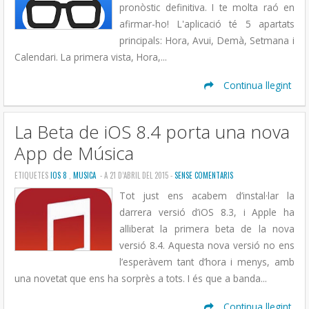
pronòstic definitiva. I te molta raó en
afirmar-ho! L'aplicació té 5 apartats
principals: Hora, Avui, Demà, Setmana i
Calendari. La primera vista, Hora,...
Continua llegint
La Beta de iOS 8.4 porta una nova
App de Música
ETIQUETES
IOS 8
,
MUSICA
- A 21 D’ABRIL DEL 2015 -
SENSE COMENTARIS
Tot just ens acabem d’instal·lar la
darrera versió d’iOS 8.3, i Apple ha
alliberat la primera beta de la nova
versió 8.4. Aquesta nova versió no ens
l’esperàvem tant d’hora i menys, amb
una novetat que ens ha sorprès a tots. I és que a banda...
Continua llegint