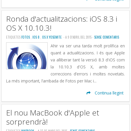
Ronda d'actualitzacions: iOS 8.3 i
OS X 10.10.3!
ETIQUETES
FOTOS
,
IOS 8
,
OS X YOSEMITE
- A 9 D’ABRIL DEL 2015 -
SENSE COMENTARIS
Ahir va ser una tarda molt prolífica en
quant a actualitzacions. I és que Apple
va alliberar tant la versió 8.3 d'iOS com
la 10.10.3 d'OS X, amb moltes
correccions d’errors i moltes novetats.
La més important, l’arribada de Fotos per Mac i...
Continua llegint
El nou MacBook d'Apple et
sorprendrà!