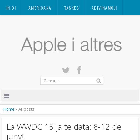
Mastodon
INICI
AMERICANA
TASKES
ADIVINAMOJI
CONTACTE
QUANT A
PRIVACITAT
Home
»
All posts
La WWDC 15 ja te data: 8-12 de
juny!