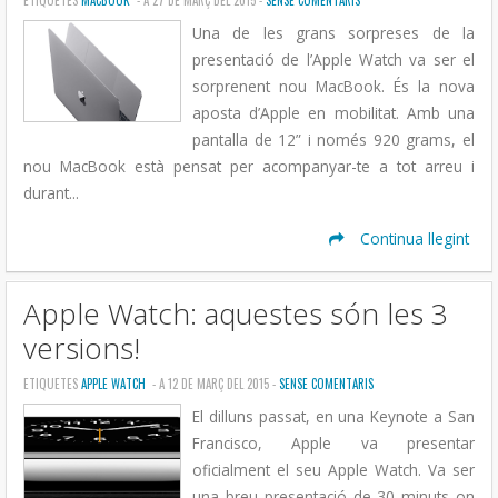
ETIQUETES
MACBOOK
- A 27 DE MARÇ DEL 2015 -
SENSE COMENTARIS
Una de les grans sorpreses de la
presentació de l’Apple Watch va ser el
sorprenent nou MacBook. És la nova
aposta d’Apple en mobilitat. Amb una
pantalla de 12” i només 920 grams, el
nou MacBook està pensat per acompanyar-te a tot arreu i
durant...
Continua llegint
Apple Watch: aquestes són les 3
versions!
ETIQUETES
APPLE WATCH
- A 12 DE MARÇ DEL 2015 -
SENSE COMENTARIS
El dilluns passat, en una Keynote a San
Francisco, Apple va presentar
oficialment el seu Apple Watch. Va ser
una breu presentació de 30 minuts on