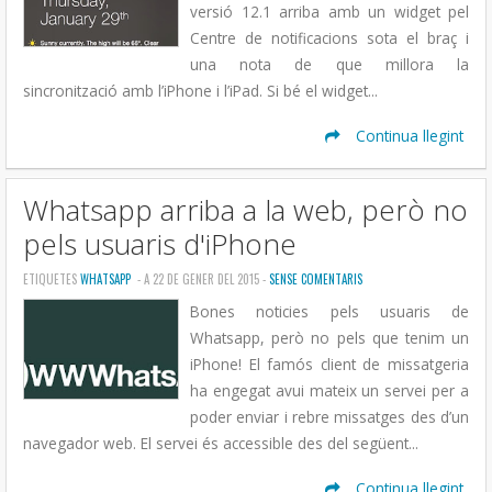
versió 12.1 arriba amb un widget pel
Centre de notificacions sota el braç i
una nota de que millora la
sincronització amb l’iPhone i l’iPad. Si bé el widget...
Continua llegint
Whatsapp arriba a la web, però no
pels usuaris d'iPhone
ETIQUETES
WHATSAPP
- A 22 DE GENER DEL 2015 -
SENSE COMENTARIS
Bones noticies pels usuaris de
Whatsapp, però no pels que tenim un
iPhone! El famós client de missatgeria
ha engegat avui mateix un servei per a
poder enviar i rebre missatges des d’un
navegador web. El servei és accessible des del següent...
Continua llegint