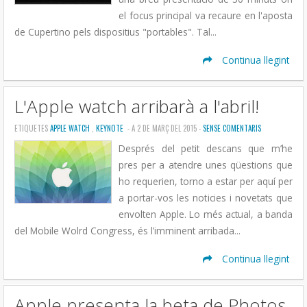
el focus principal va recaure en l'aposta
de Cupertino pels dispositius "portables". Tal...
Continua llegint
L'Apple watch arribarà a l'abril!
ETIQUETES
APPLE WATCH
,
KEYNOTE
- A 2 DE MARÇ DEL 2015 -
SENSE COMENTARIS
Després del petit descans que m’he
pres per a atendre unes qüestions que
ho requerien, torno a estar per aquí per
a portar-vos les noticies i novetats que
envolten Apple. Lo més actual, a banda
del Mobile Wolrd Congress, és l’imminent arribada...
Continua llegint
Apple presenta la beta de Photos