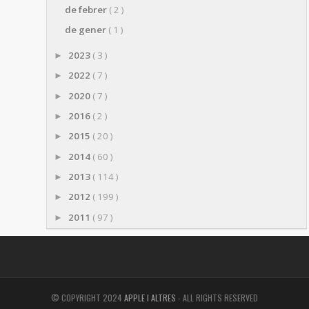
de febrer
( 2 )
de gener
( 1 )
2023
( 3 )
►
2022
( 7 )
►
2020
( 7 )
►
2016
( 2 )
►
2015
( 20 )
►
2014
( 60 )
►
2013
( 114 )
►
2012
( 199 )
►
2011
( 97 )
►
© COPYRIGHT 2024
APPLE I ALTRES
- ALL RIGHTS RESERVED