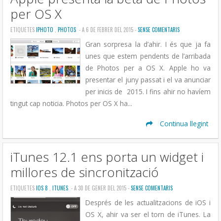
per OS X
ETIQUETES
IPHOTO
,
PHOTOS
- A 6 DE FEBRER DEL 2015 -
SENSE COMENTARIS
Gran sorpresa la d’ahir. I és que ja fa
unes que estem pendents de l’arribada
de Photos per a OS X. Apple ho va
presentar el juny passat i el va anunciar
per inicis de 2015. I fins ahir no havíem
tingut cap noticia. Photos per OS X ha...
Continua llegint
iTunes 12.1 ens porta un widget i
millores de sincronització
ETIQUETES
IOS 8
,
ITUNES
- A 30 DE GENER DEL 2015 -
SENSE COMENTARIS
Després de les actualitzacions de iOS i
OS X, ahir va ser el torn de iTunes. La