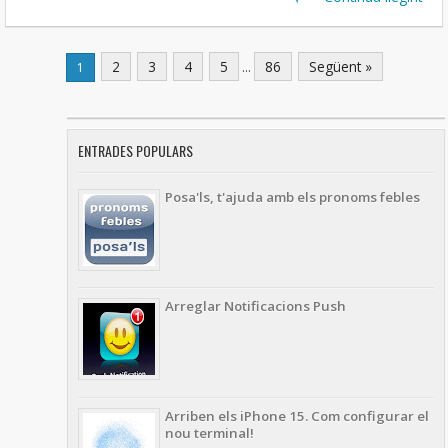
2
3
4
5
...
86
Següent »
1
ENTRADES POPULARS
Posa'ls, t'ajuda amb els pronoms febles
Arreglar Notificacions Push
Arriben els iPhone 15. Com configurar el
nou terminal!