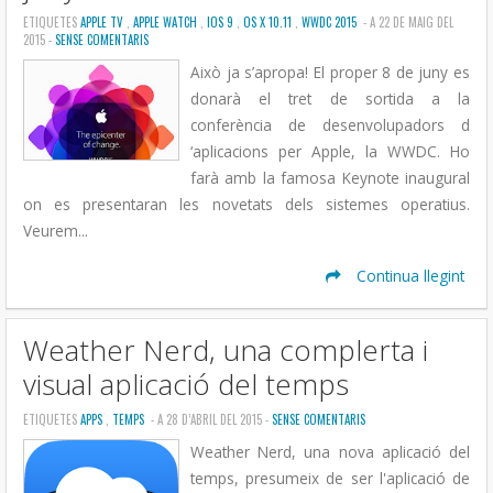
ETIQUETES
APPLE TV
,
APPLE WATCH
,
IOS 9
,
OS X 10.11
,
WWDC 2015
- A 22 DE MAIG DEL
2015 -
SENSE COMENTARIS
Això ja s’apropa! El proper 8 de juny es
donarà el tret de sortida a la
conferència de desenvolupadors d
‘aplicacions per Apple, la WWDC. Ho
farà amb la famosa Keynote inaugural
on es presentaran les novetats dels sistemes operatius.
Veurem...
Continua llegint
Weather Nerd, una complerta i
visual aplicació del temps
ETIQUETES
APPS
,
TEMPS
- A 28 D’ABRIL DEL 2015 -
SENSE COMENTARIS
Weather Nerd, una nova aplicació del
temps, presumeix de ser l'aplicació de