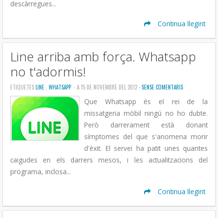
descàrregues...
Continua llegint
Line arriba amb força. Whatsapp
no t'adormis!
ETIQUETES
LINE
,
WHATSAPP
- A 15 DE NOVEMBRE DEL 2012 -
SENSE COMENTARIS
Que Whatsapp és el rei de la
missatgeria mòbil ningú no ho dubte.
Però darrerament està donant
símptomes del que s'anomena morir
d'èxit. El servei ha patit unes quantes
caigudes en els darrers mesos, i les actualitzacions del
programa, inclosa...
Continua llegint