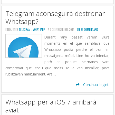
Telegram aconseguirà destronar
Whatsapp?
ETIQUETES
TELEGRAM
,
WHATSAPP
- A 3 DE FEBRER DEL 2014 -
SENSE COMENTARIS
Durant l’any passat vàrem viure
moments en el que semblava que
Whatsapp podia perdre el tron en
missatgeria mòbil. Line ho va intentar,
però en poques setmanes vam
comprovar que, tot i que molts se la van instal·lar, pocs
l’utilitzaven habitualment. Ara,...
Continua llegint
Whatsapp per a iOS 7 arribarà
aviat