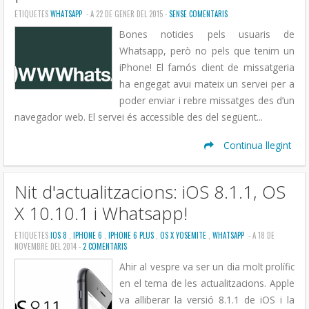
ETIQUETES
WHATSAPP
- A 22 DE GENER DEL 2015 -
SENSE COMENTARIS
Bones noticies pels usuaris de
Whatsapp, però no pels que tenim un
iPhone! El famós client de missatgeria
ha engegat avui mateix un servei per a
poder enviar i rebre missatges des d’un
navegador web. El servei és accessible des del següent...
Continua llegint
Nit d'actualitzacions: iOS 8.1.1, OS
X 10.10.1 i Whatsapp!
ETIQUETES
IOS 8
,
IPHONE 6
,
IPHONE 6 PLUS
,
OS X YOSEMITE
,
WHATSAPP
- A 18 DE
NOVEMBRE DEL 2014 -
2 COMENTARIS
Ahir al vespre va ser un dia molt prolífic
en el tema de les actualitzacions. Apple
va alliberar la versió 8.1.1 de iOS i la