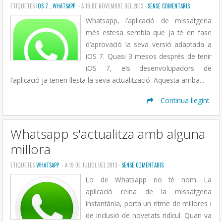
ETIQUETES
IOS 7
,
WHATSAPP
- A 19 DE NOVEMBRE DEL 2013 -
SENSE COMENTARIS
Whatsapp, l’aplicació de missatgeria
més estesa sembla que ja té en fase
d’aprovació la seva versió adaptada a
iOS 7. Quasi 3 mesos després de tenir
iOS 7, els desenvolupadors de
l’aplicació ja tenen llesta la seva actualització. Aquesta arriba...
Continua llegint
Whatsapp s'actualitza amb alguna
millora
ETIQUETES
WHATSAPP
- A 19 DE JULIOL DEL 2013 -
SENSE COMENTARIS
Lo de Whatsapp no té nom. La
aplicació reina de la missatgeria
instantània, porta un ritme de millores i
de inclusió de novetats ridícul. Quan va