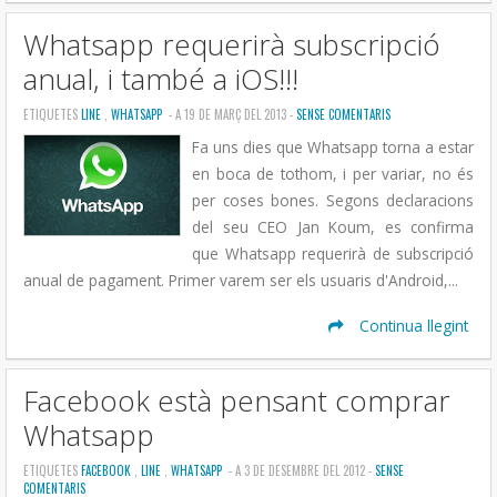
Whatsapp requerirà subscripció
anual, i també a iOS!!!
ETIQUETES
LINE
,
WHATSAPP
- A 19 DE MARÇ DEL 2013 -
SENSE COMENTARIS
Fa uns dies que Whatsapp torna a estar
en boca de tothom, i per variar, no és
per coses bones. Segons declaracions
del seu CEO Jan Koum, es confirma
que Whatsapp requerirà de subscripció
anual de pagament. Primer varem ser els usuaris d'Android,...
Continua llegint
Facebook està pensant comprar
Whatsapp
ETIQUETES
FACEBOOK
,
LINE
,
WHATSAPP
- A 3 DE DESEMBRE DEL 2012 -
SENSE
COMENTARIS