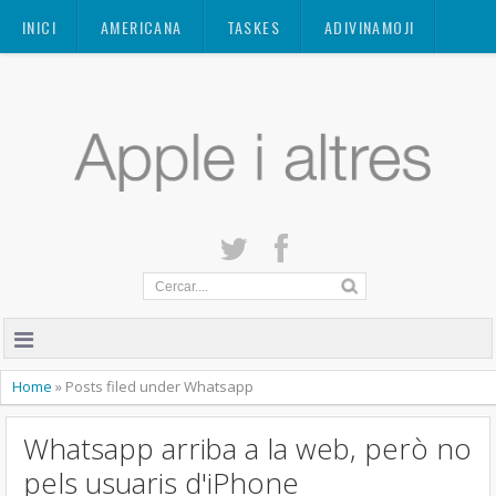
Mastodon
INICI
AMERICANA
TASKES
ADIVINAMOJI
CONTACTE
QUANT A
PRIVACITAT
Home
»
Posts filed under Whatsapp
Whatsapp arriba a la web, però no
pels usuaris d'iPhone