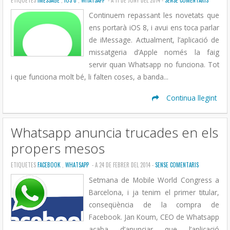
ETIQUETES
IMESSAGE
,
IOS 8
,
WHATSAPP
- A 11 DE JUNY DEL 2014 -
SENSE COMENTARIS
Continuem repassant les novetats que
ens portarà iOS 8, i avui ens toca parlar
de iMessage. Actualment, l’aplicació de
missatgeria d’Apple només la faig
servir quan Whatsapp no funciona. Tot
i que funciona molt bé, li falten coses, a banda...
Continua llegint
Whatsapp anuncia trucades en els
propers mesos
ETIQUETES
FACEBOOK
,
WHATSAPP
- A 24 DE FEBRER DEL 2014 -
SENSE COMENTARIS
Setmana de Mobile World Congress a
Barcelona, i ja tenim el primer titular,
conseqüència de la compra de
Facebook. Jan Koum, CEO de Whatsapp
acaba d’anunciar que l’aplicació