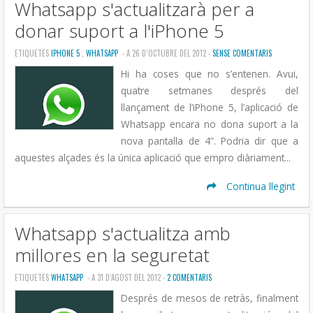
Whatsapp s'actualitzarà per a
donar suport a l'iPhone 5
ETIQUETES
IPHONE 5
,
WHATSAPP
- A 26 D’OCTUBRE DEL 2012 -
SENSE COMENTARIS
Hi ha coses que no s’entenen. Avui,
quatre setmanes després del
llançament de l’iPhone 5, l’aplicació de
Whatsapp encara no dona suport a la
nova pantalla de 4”. Podria dir que a
aquestes alçades és la única aplicació que empro diàriament...
Continua llegint
Whatsapp s'actualitza amb
millores en la seguretat
ETIQUETES
WHATSAPP
- A 31 D’AGOST DEL 2012 -
2 COMENTARIS
Després de mesos de retràs, finalment