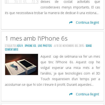
deixes de costat activitats que
consideraves menys importants. El cas
és que necessitava trobar la manera de dedicar-li una estona...
Continua llegint
1 mes amb l'iPhone 6s
ETIQUETES
IOS 9
,
IPHONE 6S
,
LIVE PHOTOS
- A 10 DE NOVEMBRE DEL 2015 -
SENSE
COMENTARIS
Aquest cap de setmana va fer un mes
que tinc l’iPhone 6s. Aquest cop he
volgut esperar una mica més a fer
l’anàlisi, ja que tecnologies com el 3D
Touch requereixen d’un temps per a
acostumar-se que hi són i treure-li profit. Durant aquestes...
Continua llegint