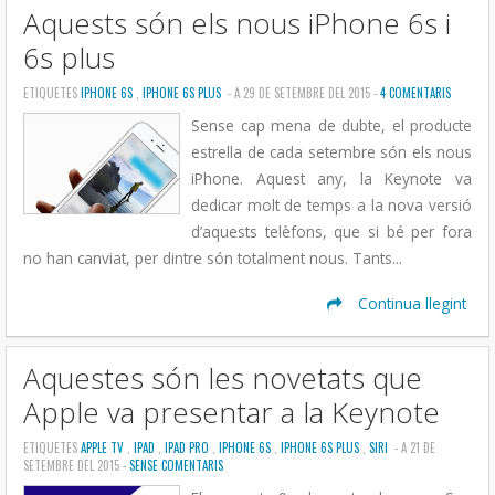
Aquests són els nous iPhone 6s i
6s plus
ETIQUETES
IPHONE 6S
,
IPHONE 6S PLUS
- A 29 DE SETEMBRE DEL 2015 -
4 COMENTARIS
Sense cap mena de dubte, el producte
estrella de cada setembre són els nous
iPhone. Aquest any, la Keynote va
dedicar molt de temps a la nova versió
d’aquests telèfons, que si bé per fora
no han canviat, per dintre són totalment nous. Tants...
Continua llegint
Aquestes són les novetats que
Apple va presentar a la Keynote
ETIQUETES
APPLE TV
,
IPAD
,
IPAD PRO
,
IPHONE 6S
,
IPHONE 6S PLUS
,
SIRI
- A 21 DE
SETEMBRE DEL 2015 -
SENSE COMENTARIS