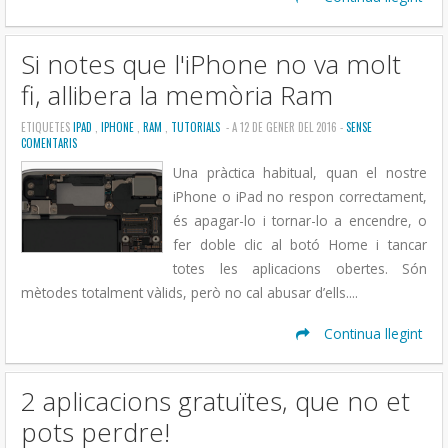
Si notes que l'iPhone no va molt
fi, allibera la memòria Ram
ETIQUETES
IPAD
,
IPHONE
,
RAM
,
TUTORIALS
- A 12 DE GENER DEL 2016 -
SENSE
COMENTARIS
Una pràctica habitual, quan el nostre
iPhone o iPad no respon correctament,
és apagar-lo i tornar-lo a encendre, o
fer doble clic al botó Home i tancar
totes les aplicacions obertes. Són
mètodes totalment vàlids, però no cal abusar d’ells....
Continua llegint
2 aplicacions gratuïtes, que no et
pots perdre!