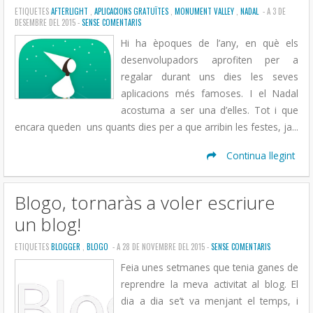
ETIQUETES
AFTERLIGHT
,
APLICACIONS GRATUÏTES
,
MONUMENT VALLEY
,
NADAL
- A 3 DE
DESEMBRE DEL 2015 -
SENSE COMENTARIS
Hi ha èpoques de l’any, en què els
desenvolupadors aprofiten per a
regalar durant uns dies les seves
aplicacions més famoses. I el Nadal
acostuma a ser una d’elles. Tot i que
encara queden uns quants dies per a que arribin les festes, ja...
Continua llegint
Blogo, tornaràs a voler escriure
un blog!
ETIQUETES
BLOGGER
,
BLOGO
- A 28 DE NOVEMBRE DEL 2015 -
SENSE COMENTARIS
Feia unes setmanes que tenia ganes de
reprendre la meva activitat al blog. El
dia a dia se’t va menjant el temps, i