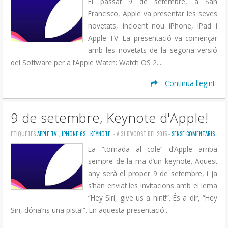
El passat 9 de setembre, a San
Francisco, Apple va presentar les seves
novetats, incloent nou iPhone, iPad i
Apple TV. La presentació va començar
amb les novetats de la segona versió
del Software per a l’Apple Watch: Watch OS 2....
Continua llegint
9 de setembre, Keynote d'Apple!
ETIQUETES
APPLE TV
,
IPHONE 6S
,
KEYNOTE
- A 31 D’AGOST DEL 2015 -
SENSE COMENTARIS
La “tornada al cole” d’Apple arriba
sempre de la ma d’un keynote. Aquest
any serà el proper 9 de setembre, i ja
s’han enviat les invitacions amb el lema
“Hey Siri, give us a hint!”. És a dir, “Hey
Siri, dóna’ns una pista!”. En aquesta presentació...