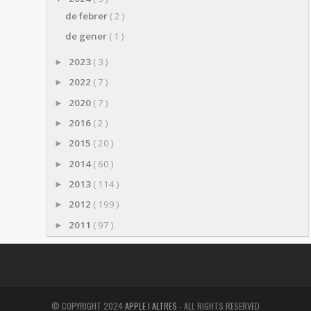
de febrer
( 2 )
de gener
( 1 )
2023
( 3 )
►
2022
( 7 )
►
2020
( 7 )
►
2016
( 2 )
►
2015
( 20 )
►
2014
( 60 )
►
2013
( 114 )
►
2012
( 199 )
►
2011
( 97 )
►
© COPYRIGHT 2024
APPLE I ALTRES
- ALL RIGHTS RESERVED