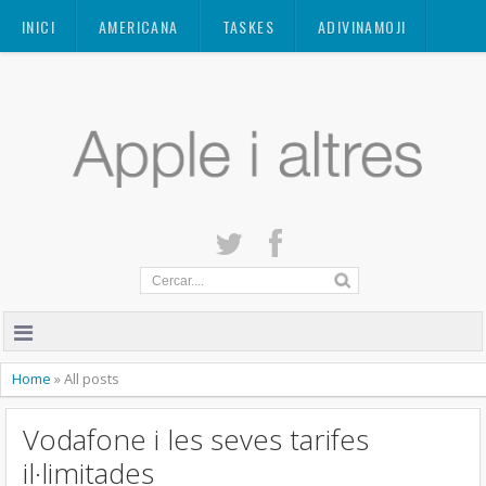
Mastodon
INICI
AMERICANA
TASKES
ADIVINAMOJI
CONTACTE
QUANT A
PRIVACITAT
Home
»
All posts
Vodafone i les seves tarifes
il·limitades