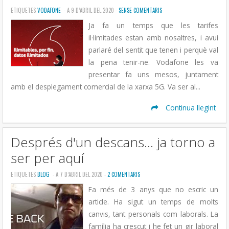
ETIQUETES
VODAFONE
- A 9 D’ABRIL DEL 2020 -
SENSE COMENTARIS
Ja fa un temps que les tarifes
il·limitades estan amb nosaltres, i avui
parlaré del sentit que tenen i perquè val
la pena tenir-ne. Vodafone les va
presentar fa uns mesos, juntament
amb el desplegament comercial de la xarxa 5G. Va ser al...
Continua llegint
Després d'un descans... ja torno a
ser per aquí
ETIQUETES
BLOG
- A 7 D’ABRIL DEL 2020 -
2 COMENTARIS
Fa més de 3 anys que no escric un
article. Ha sigut un temps de molts
canvis, tant personals com laborals. La
família ha crescut i he fet un gir laboral