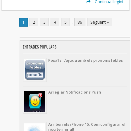
Continua llegint
2
3
4
5
...
86
Següent »
1
ENTRADES POPULARS
Posa'ls, t'ajuda amb els pronoms febles
Arreglar Notificacions Push
Arriben els iPhone 15. Com configurar el
nou terminal!