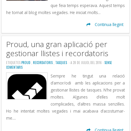
que feia temps esperava. Aquest temps
he tornat al blog moltes vegades. He iniciat molts...
Continua llegint
Proud, una gran aplicació per
gestionar llistes i recordatoris
ETIQUETES
PROUD
,
RECORDATORIS
,
TASQUES
- A 28 DE JULIOL DEL 2016 -
SENSE
COMENTARIS
Sempre he tingut una relació
d’amor/odi amb les aplicacions per a
gestionar llistes de tasques. N’he provat
moltes. Algunes d’elles molt
complicades, d’altres massa senzilles.
Ho he intentat moltes vegades i mai acabava d’acostumar-
me....
Continua llegint