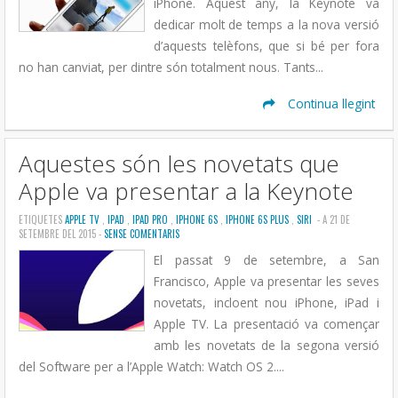
iPhone. Aquest any, la Keynote va
dedicar molt de temps a la nova versió
d’aquests telèfons, que si bé per fora
no han canviat, per dintre són totalment nous. Tants...
Continua llegint
Aquestes són les novetats que
Apple va presentar a la Keynote
ETIQUETES
APPLE TV
,
IPAD
,
IPAD PRO
,
IPHONE 6S
,
IPHONE 6S PLUS
,
SIRI
- A 21 DE
SETEMBRE DEL 2015 -
SENSE COMENTARIS
El passat 9 de setembre, a San
Francisco, Apple va presentar les seves
novetats, incloent nou iPhone, iPad i
Apple TV. La presentació va començar
amb les novetats de la segona versió
del Software per a l’Apple Watch: Watch OS 2....