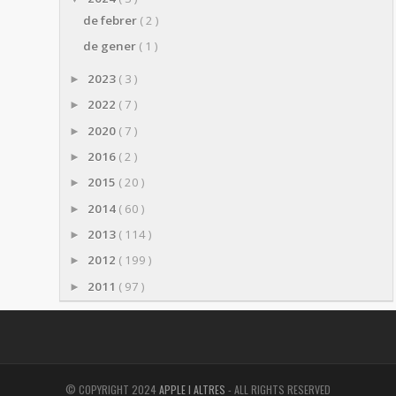
de febrer
( 2 )
de gener
( 1 )
2023
( 3 )
►
2022
( 7 )
►
2020
( 7 )
►
2016
( 2 )
►
2015
( 20 )
►
2014
( 60 )
►
2013
( 114 )
►
2012
( 199 )
►
2011
( 97 )
►
© COPYRIGHT 2024
APPLE I ALTRES
- ALL RIGHTS RESERVED