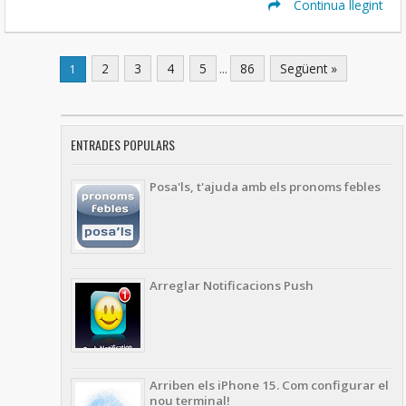
Continua llegint
2
3
4
5
...
86
Següent »
1
ENTRADES POPULARS
Posa'ls, t'ajuda amb els pronoms febles
Arreglar Notificacions Push
Arriben els iPhone 15. Com configurar el
nou terminal!