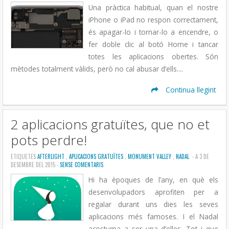
Una pràctica habitual, quan el nostre
iPhone o iPad no respon correctament,
és apagar-lo i tornar-lo a encendre, o
fer doble clic al botó Home i tancar
totes les aplicacions obertes. Són
mètodes totalment vàlids, però no cal abusar d’ells....
Continua llegint
2 aplicacions gratuïtes, que no et
pots perdre!
ETIQUETES
AFTERLIGHT
,
APLICACIONS GRATUÏTES
,
MONUMENT VALLEY
,
NADAL
- A 3 DE
DESEMBRE DEL 2015 -
SENSE COMENTARIS
Hi ha èpoques de l’any, en què els
desenvolupadors aprofiten per a
regalar durant uns dies les seves
aplicacions més famoses. I el Nadal
acostuma a ser una d’elles. Tot i que