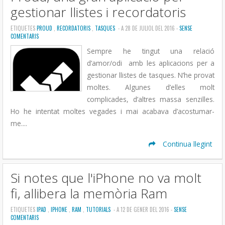
gestionar llistes i recordatoris
ETIQUETES
PROUD
,
RECORDATORIS
,
TASQUES
- A 28 DE JULIOL DEL 2016 -
SENSE
COMENTARIS
Sempre he tingut una relació
d’amor/odi amb les aplicacions per a
gestionar llistes de tasques. N’he provat
moltes. Algunes d’elles molt
complicades, d’altres massa senzilles.
Ho he intentat moltes vegades i mai acabava d’acostumar-
me....
Continua llegint
Si notes que l'iPhone no va molt
fi, allibera la memòria Ram
ETIQUETES
IPAD
,
IPHONE
,
RAM
,
TUTORIALS
- A 12 DE GENER DEL 2016 -
SENSE
COMENTARIS