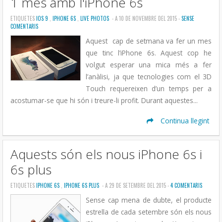
1 mes amb l'iPhone 6s
ETIQUETES
IOS 9
,
IPHONE 6S
,
LIVE PHOTOS
- A 10 DE NOVEMBRE DEL 2015 -
SENSE
COMENTARIS
Aquest cap de setmana va fer un mes
que tinc l’iPhone 6s. Aquest cop he
volgut esperar una mica més a fer
l’anàlisi, ja que tecnologies com el 3D
Touch requereixen d’un temps per a
acostumar-se que hi són i treure-li profit. Durant aquestes...
Continua llegint
Aquests són els nous iPhone 6s i
6s plus
ETIQUETES
IPHONE 6S
,
IPHONE 6S PLUS
- A 29 DE SETEMBRE DEL 2015 -
4 COMENTARIS
Sense cap mena de dubte, el producte
estrella de cada setembre són els nous