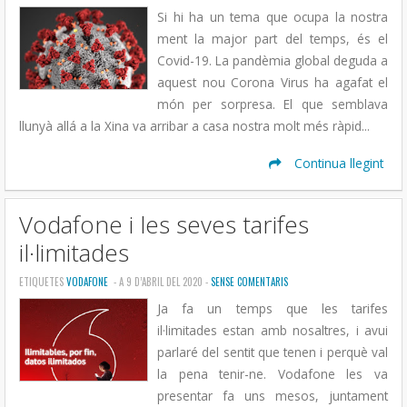
Si hi ha un tema que ocupa la nostra
ment la major part del temps, és el
Covid-19. La pandèmia global deguda a
aquest nou Corona Virus ha agafat el
món per sorpresa. El que semblava
llunyà allá a la Xina va arribar a casa nostra molt més ràpid...
Continua llegint
Vodafone i les seves tarifes
il·limitades
ETIQUETES
VODAFONE
- A 9 D’ABRIL DEL 2020 -
SENSE COMENTARIS
Ja fa un temps que les tarifes
il·limitades estan amb nosaltres, i avui
parlaré del sentit que tenen i perquè val
la pena tenir-ne. Vodafone les va
presentar fa uns mesos, juntament