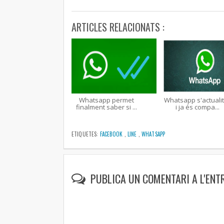
ARTICLES RELACIONATS :
Whatsapp permet
Whatsapp s'actuali
finalment saber si ...
i ja és compa...
ETIQUETES:
FACEBOOK
,
LINE
,
WHATSAPP
PUBLICA UN COMENTARI A L'ENT