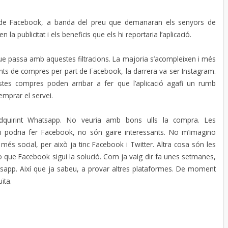
s de Facebook, a banda del preu que demanaran els senyors de
 publicitat i els beneficis que els hi reportaria l’aplicació.
 passa amb aquestes filtracions. La majoria s’acompleixen i més
ts de compres per part de Facebook, la darrera va ser Instagram.
tes compres poden arribar a fer que l’aplicació agafi un rumb
’emprar el servei.
quirint Whatsapp. No veuria amb bons ulls la compra. Les
i podria fer Facebook, no són gaire interessants. No m’imagino
ire més social, per això ja tinc Facebook i Twitter. Altra cosa són les
que Facebook sigui la solució. Com ja vaig dir fa unes setmanes,
tsapp. Així que ja sabeu, a provar altres plataformes. De moment
ïta.