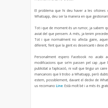
El problema que hi deu haver a les oficine
Whatsapp, deu ser la manera en que gestionarien la
Tot i que de moment és un rumor, ja sabem que
aviat del que pensem. A més, ja tenim preceden
Tot i que normalment no afecta gaire, aques
diferent, fent que la gent es desencanti i deixi d
Personalment espero Facebook no acabi ad
modificacions que se’m passen pel cap ,que l
publicitat a l’aplicació, ni vull que tingui un ca
mancances que li trobo a Whatsapp, però dubto 
estem, possiblement, davant el declivi de Wha
us recomano
Line
. Està molt bé i a més és gratu