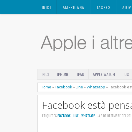
Mastodon
INICI
AMERICANA
TASKES
ADIV
INICI
IPHONE
IPAD
APPLE WATCH
IOS
Home
»
Facebook
»
Line
»
Whatsapp
»
Facebook es
Facebook està pen
ETIQUETES
FACEBOOK
,
LINE
,
WHATSAPP
- A 3 DE DESEMBRE DEL 201