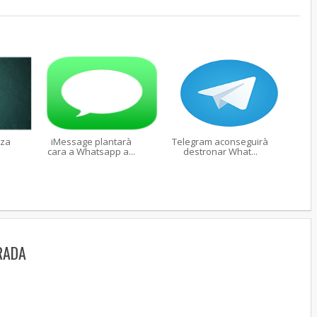
tza
iMessage plantarà
Telegram aconseguirà
cara a Whatsapp a...
destronar What...
RADA