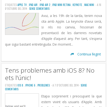
ETIQUETES
APPLE TV
,
IPAD AIR
,
IPAD AIR 2
,
IPAD MINI RETINA
,
KEYNOTE
,
MAC MINI
- A 16
D’OCTUBRE DEL 2014 -
SENSE COMENTARIS
Avui, a les 19h de la tarda, tenim nova
cita amb Apple. La keynote d’avui serà,
si rés no canvia, l’escenari de
presentació de les darreres novetats
d’Apple d’aquest any. Per tant, s’espera
que sigui bastant entretinguda. De moment...
Continua llegint
Tens problemes amb iOS 8? No
ets l'únic!
ETIQUETES
IOS 8
,
IPHONE 6
,
PROBLEMES
- A 7 D’OCTUBRE DEL 2014 -
SENSE
COMENTARIS
Etapa sorprenent i preocupant la que
estem vivint els usuaris d’Apple. Amb