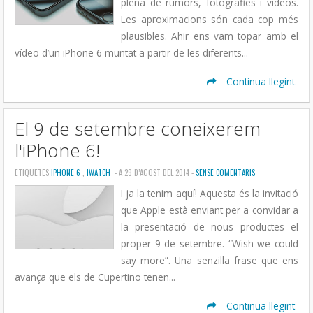
plena de rumors, fotografies i vídeos.
Les aproximacions són cada cop més
plausibles. Ahir ens vam topar amb el
vídeo d’un iPhone 6 muntat a partir de les diferents...
Continua llegint
El 9 de setembre coneixerem
l'iPhone 6!
ETIQUETES
IPHONE 6
,
IWATCH
- A 29 D’AGOST DEL 2014 -
SENSE COMENTARIS
I ja la tenim aquí! Aquesta és la invitació
que Apple està enviant per a convidar a
la presentació de nous productes el
proper 9 de setembre. “Wish we could
say more”. Una senzilla frase que ens
avança que els de Cupertino tenen...
Continua llegint