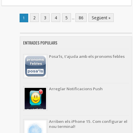
2
3
4
5
...
86
Següent »
1
ENTRADES POPULARS
Posa'ls, t'ajuda amb els pronoms febles
Arreglar Notificacions Push
Arriben els iPhone 15. Com configurar el
nou terminal!