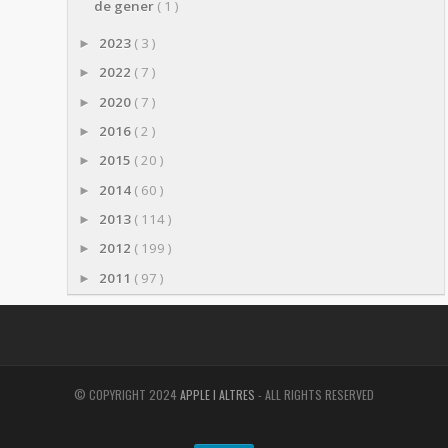
de gener
( 1 )
2023
( 3 )
►
2022
( 7 )
►
2020
( 7 )
►
2016
( 2 )
►
2015
( 20 )
►
2014
( 60 )
►
2013
( 114 )
►
2012
( 199 )
►
2011
( 97 )
►
© COPYRIGHT 2024
APPLE I ALTRES
- ALL RIGHTS RESERVED