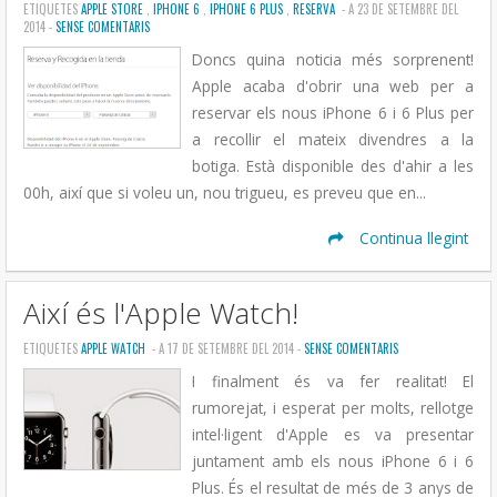
ETIQUETES
APPLE STORE
,
IPHONE 6
,
IPHONE 6 PLUS
,
RESERVA
- A 23 DE SETEMBRE DEL
2014 -
SENSE COMENTARIS
Doncs quina noticia més sorprenent!
Apple acaba d'obrir una web per a
reservar els nous iPhone 6 i 6 Plus per
a recollir el mateix divendres a la
botiga. Està disponible des d'ahir a les
00h, així que si voleu un, nou trigueu, es preveu que en...
Continua llegint
Així és l'Apple Watch!
ETIQUETES
APPLE WATCH
- A 17 DE SETEMBRE DEL 2014 -
SENSE COMENTARIS
I finalment és va fer realitat! El
rumorejat, i esperat per molts, rellotge
intel·ligent d'Apple es va presentar
juntament amb els nous iPhone 6 i 6
Plus. És el resultat de més de 3 anys de