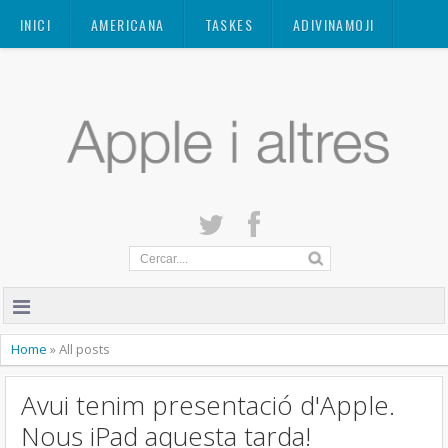
Mastodon
INICI
AMERICANA
TASKES
ADIVINAMOJI
CONTACTE
QUANT A
PRIVACITAT
Home
»
All posts
Avui tenim presentació d'Apple.
Nous iPad aquesta tarda!