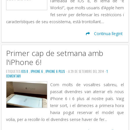
l’arribada de iOS 8, el lema de “it
Works!”, que molts usuaris d’Apple hem
fet servir per defensar les restriccions i
característiques de seu ecosistema, està trontollant....
Continua llegint
Primer cap de setmana amb
l'iPhone 6!
ETIQUETES
IOS 8
,
IPHONE 6
,
IPHONE 6 PLUS
- A 29 DE SETEMBRE DEL 2014 -
1
COMENTARI
Com molts de vosaltres sabreu, el
passat divendres van aterrar els nous
iPhone 6 i 6 plus al nostre país. Vaig
tenir sort, i el dimecres a primera hora
havia pogut reservar el model que
volia, per a recollir-lo el divendres sense haver de fer...